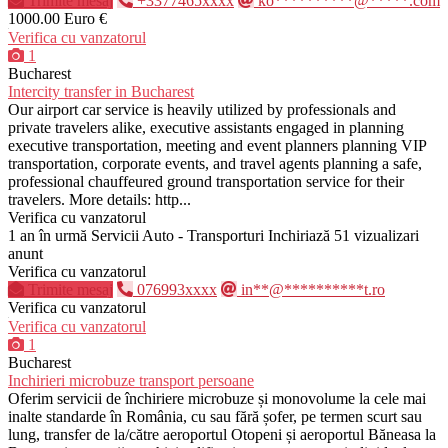
Trimite mesaj
+3377465xxxx
ko**********@*****.com
1000.00 Euro €
Verifica cu vanzatorul
1
Bucharest
Intercity transfer in Bucharest
Our airport car service is heavily utilized by professionals and
private travelers alike, executive assistants engaged in planning
executive transportation, meeting and event planners planning VIP
transportation, corporate events, and travel agents planning a safe,
professional chauffeured ground transportation service for their
travelers. More details: http...
Verifica cu vanzatorul
1 an în urmă
Servicii Auto - Transporturi
Inchiriază
51 vizualizari
anunt
Verifica cu vanzatorul
Trimite mesaj
076993xxxx
in**@**********t.ro
Verifica cu vanzatorul
Verifica cu vanzatorul
1
Bucharest
Inchirieri microbuze transport persoane
Oferim servicii de închiriere microbuze și monovolume la cele mai
inalte standarde în România, cu sau fără șofer, pe termen scurt sau
lung, transfer de la/către aeroportul Otopeni și aeroportul Băneasa la