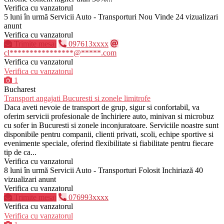
Verifica cu vanzatorul
5 luni în urmă
Servicii Auto - Transporturi
Nou
Vinde
24 vizualizari
anunt
Verifica cu vanzatorul
Trimite mesaj
097613xxxx
cl****************@*****.com
Verifica cu vanzatorul
Verifica cu vanzatorul
1
Bucharest
Transport angajati Bucuresti si zonele limitrofe
Daca aveti nevoie de transport de grup, sigur si confortabil, va
oferim servicii profesionale de închiriere auto, minivan si microbuz
cu sofer in Bucuresti si zonele inconjuratoare. Serviciile noastre sunt
disponibile pentru companii, clienti privati, scoli, echipe sportive si
evenimente speciale, oferind flexibilitate si fiabilitate pentru fiecare
tip de ca...
Verifica cu vanzatorul
8 luni în urmă
Servicii Auto - Transporturi
Folosit
Inchiriază
40
vizualizari anunt
Verifica cu vanzatorul
Trimite mesaj
076993xxxx
Verifica cu vanzatorul
Verifica cu vanzatorul