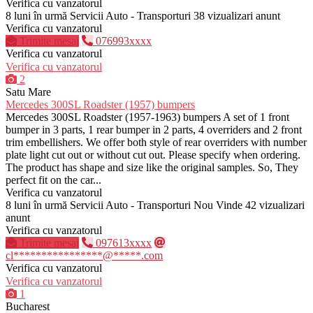
Verifica cu vanzatorul
8 luni în urmă
Servicii Auto - Transporturi
38 vizualizari anunt
Verifica cu vanzatorul
Trimite mesaj
076993xxxx
Verifica cu vanzatorul
Verifica cu vanzatorul
2
Satu Mare
Mercedes 300SL Roadster (1957) bumpers
Mercedes 300SL Roadster (1957-1963) bumpers A set of 1 front
bumper in 3 parts, 1 rear bumper in 2 parts, 4 overriders and 2 front
trim embellishers. We offer both style of rear overriders with number
plate light cut out or without cut out. Please specify when ordering.
The product has shape and size like the original samples. So, They
perfect fit on the car...
Verifica cu vanzatorul
8 luni în urmă
Servicii Auto - Transporturi
Nou
Vinde
42 vizualizari
anunt
Verifica cu vanzatorul
Trimite mesaj
097613xxxx
cl****************@*****.com
Verifica cu vanzatorul
Verifica cu vanzatorul
1
Bucharest