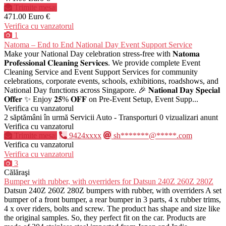
Trimite mesaj
471.00 Euro €
Verifica cu vanzatorul
1
Natoma – End to End National Day Event Support Service
Make your National Day celebration stress-free with 𝐍𝐚𝐭𝐨𝐦𝐚
𝐏𝐫𝐨𝐟𝐞𝐬𝐬𝐢𝐨𝐧𝐚𝐥 𝐂𝐥𝐞𝐚𝐧𝐢𝐧𝐠 𝐒𝐞𝐫𝐯𝐢𝐜𝐞𝐬. We provide complete Event
Cleaning Service and Event Support Services for community
celebrations, corporate events, schools, exhibitions, roadshows, and
National Day functions across Singapore. 🎉 𝐍𝐚𝐭𝐢𝐨𝐧𝐚𝐥 𝐃𝐚𝐲 𝐒𝐩𝐞𝐜𝐢𝐚𝐥
𝐎𝐟𝐟𝐞𝐫 ✨ Enjoy 𝟐𝟓% 𝐎𝐅𝐅 on Pre-Event Setup, Event Supp...
Verifica cu vanzatorul
2 săptămâni în urmă
Servicii Auto - Transporturi
0 vizualizari anunt
Verifica cu vanzatorul
Trimite mesaj
9424xxxx
sh*******@*****.com
Verifica cu vanzatorul
Verifica cu vanzatorul
3
Călăraşi
Bumper with rubber, with overriders for Datsun 240Z 260Z 280Z
Datsun 240Z 260Z 280Z bumpers with rubber, with overriders A set
bumper of a front bumper, a rear bumper in 3 parts, 4 x rubber trims,
4 x over riders, bolts and screw. The product has shape and size like
the original samples. So, they perfect fit on the car. Products are