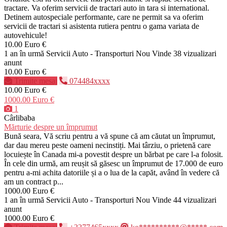
tractare. Va oferim servicii de tractari auto in tara si international.
Detinem autospeciale performante, care ne permit sa va oferim
servicii de tractari si asistenta rutiera pentru o gama variata de
autovehicule!
10.00 Euro €
1 an în urmă
Servicii Auto - Transporturi
Nou
Vinde
38 vizualizari
anunt
10.00 Euro €
Trimite mesaj
074484xxxx
10.00 Euro €
1000.00 Euro €
1
Cârlibaba
Mărturie despre un împrumut
Bună seara, Vă scriu pentru a vă spune că am căutat un împrumut,
dar dau mereu peste oameni necinstiți. Mai târziu, o prietenă care
locuiește în Canada mi-a povestit despre un bărbat pe care l-a folosit.
În cele din urmă, am reușit să găsesc un împrumut de 17.000 de euro
pentru a-mi achita datoriile și a o lua de la capăt, având în vedere că
am un contract p...
1000.00 Euro €
1 an în urmă
Servicii Auto - Transporturi
Nou
Vinde
44 vizualizari
anunt
1000.00 Euro €