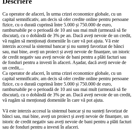
Descriere
Ca operator de afaceri, în urma crizei economice globale, cu un
capital semnificativ, am decis să ofer credite online pentru persoane
fizice, cu o durată cuprinsă între 5.000 și 750.000 de euro,
rambursabile pe o perioadă de 10 ani sau mai mult (urmează să fie
discutat), cu o dobândă de 3% pe an. Dacă aveți nevoie de un credit,
vă rugăm să menționați domeniile în care vă pot ajuta. Vă este
interzis accesul la sistemul bancar și nu sunteți favorizat de bănci
sau, mai bine, aveți un proiect și aveți nevoie de finanțare, un istoric
de credit negativ sau aveți nevoie de bani pentru a plăti facturi sau
de fonduri pentru a investi în afaceri. Așadar, dacă aveți nevoie de
un credit,...
Ca operator de afaceri, în urma crizei economice globale, cu un
capital semnificativ, am decis să ofer credite online pentru persoane
fizice, cu o durată cuprinsă între 5.000 și 750.000 de euro,
rambursabile pe o perioadă de 10 ani sau mai mult (urmează să fie
discutat), cu o dobândă de 3% pe an. Dacă aveți nevoie de un credit,
vă rugăm să menționați domeniile în care vă pot ajuta.
Vă este interzis accesul la sistemul bancar și nu sunteți favorizat de
bănci sau, mai bine, aveți un proiect și aveți nevoie de finanțare, un
istoric de credit negativ sau aveți nevoie de bani pentru a plăti facturi
sau de fonduri pentru a investi în afaceri.