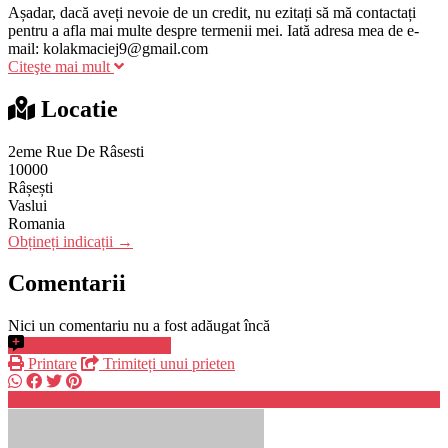
Așadar, dacă aveți nevoie de un credit, nu ezitați să mă contactați
pentru a afla mai multe despre termenii mei. Iată adresa mea de e-
mail: kolakmaciej9@gmail.com
Citeşte mai mult
Locatie
2eme Rue De Râsesti
10000
Râșești
Vaslui
Romania
Obțineți indicații →
Comentarii
Nici un comentariu nu a fost adăugat încă
Adaugă un comentariu
Printare
Trimiteți unui prieten
+3377465xxxx
ko**********@*****.com
Trimite mesaj