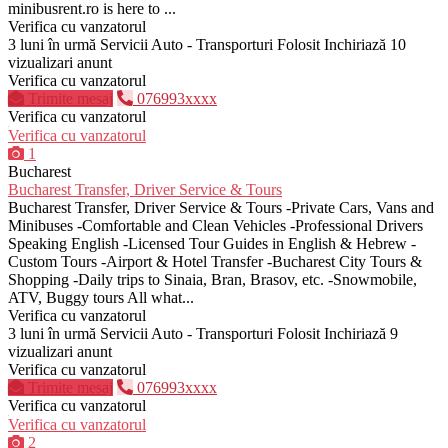
minibusrent.ro is here to ...
Verifica cu vanzatorul
3 luni în urmă
Servicii Auto - Transporturi
Folosit
Inchiriază
10
vizualizari anunt
Verifica cu vanzatorul
Trimite mesaj
076993xxxx
Verifica cu vanzatorul
Verifica cu vanzatorul
1
Bucharest
Bucharest Transfer, Driver Service & Tours
Bucharest Transfer, Driver Service & Tours -Private Cars, Vans and
Minibuses -Comfortable and Clean Vehicles -Professional Drivers
Speaking English -Licensed Tour Guides in English & Hebrew -
Custom Tours -Airport & Hotel Transfer -Bucharest City Tours &
Shopping -Daily trips to Sinaia, Bran, Brasov, etc. -Snowmobile,
ATV, Buggy tours All what...
Verifica cu vanzatorul
3 luni în urmă
Servicii Auto - Transporturi
Folosit
Inchiriază
9
vizualizari anunt
Verifica cu vanzatorul
Trimite mesaj
076993xxxx
Verifica cu vanzatorul
Verifica cu vanzatorul
2