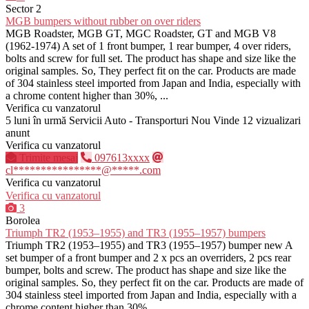
Sector 2
MGB bumpers without rubber on over riders
MGB Roadster, MGB GT, MGC Roadster, GT and MGB V8
(1962-1974) A set of 1 front bumper, 1 rear bumper, 4 over riders,
bolts and screw for full set. The product has shape and size like the
original samples. So, They perfect fit on the car. Products are made
of 304 stainless steel imported from Japan and India, especially with
a chrome content higher than 30%, ...
Verifica cu vanzatorul
5 luni în urmă
Servicii Auto - Transporturi
Nou
Vinde
12 vizualizari
anunt
Verifica cu vanzatorul
Trimite mesaj
097613xxxx
cl****************@*****.com
Verifica cu vanzatorul
Verifica cu vanzatorul
3
Borolea
Triumph TR2 (1953–1955) and TR3 (1955–1957) bumpers
Triumph TR2 (1953–1955) and TR3 (1955–1957) bumper new A
set bumper of a front bumper and 2 x pcs an overriders, 2 pcs rear
bumper, bolts and screw. The product has shape and size like the
original samples. So, they perfect fit on the car. Products are made of
304 stainless steel imported from Japan and India, especially with a
chrome content higher than 30%...