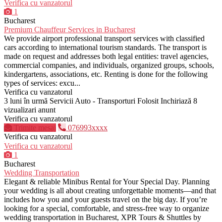
Verifica cu vanzatorul
1
Bucharest
Premium Chauffeur Services in Bucharest
We provide airport professional transport services with classified
cars according to international tourism standards. The transport is
made on request and addresses both legal entities: travel agencies,
commercial companies, and individuals, organized groups, schools,
kindergartens, associations, etc. Renting is done for the following
types of services: excu...
Verifica cu vanzatorul
3 luni în urmă
Servicii Auto - Transporturi
Folosit
Inchiriază
8
vizualizari anunt
Verifica cu vanzatorul
Trimite mesaj
076993xxxx
Verifica cu vanzatorul
Verifica cu vanzatorul
1
Bucharest
Wedding Transportation
Elegant & reliable Minibus Rental for Your Special Day. Planning
your wedding is all about creating unforgettable moments—and that
includes how you and your guests travel on the big day. If you’re
looking for a special, comfortable, and stress-free way to organize
wedding transportation in Bucharest, XPR Tours & Shuttles by