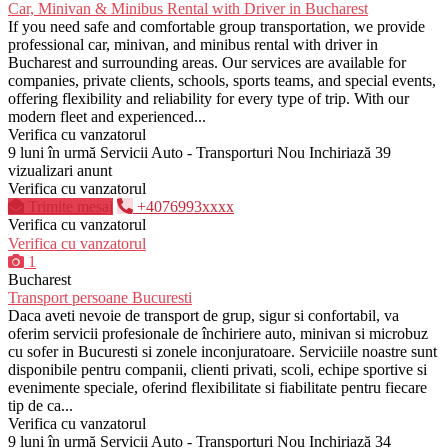
Car, Minivan & Minibus Rental with Driver in Bucharest
If you need safe and comfortable group transportation, we provide
professional car, minivan, and minibus rental with driver in
Bucharest and surrounding areas. Our services are available for
companies, private clients, schools, sports teams, and special events,
offering flexibility and reliability for every type of trip. With our
modern fleet and experienced...
Verifica cu vanzatorul
9 luni în urmă
Servicii Auto - Transporturi
Nou
Inchiriază
39
vizualizari anunt
Verifica cu vanzatorul
Trimite mesaj
+4076993xxxx
Verifica cu vanzatorul
Verifica cu vanzatorul
1
Bucharest
Transport persoane Bucuresti
Daca aveti nevoie de transport de grup, sigur si confortabil, va
oferim servicii profesionale de închiriere auto, minivan si microbuz
cu sofer in Bucuresti si zonele inconjuratoare. Serviciile noastre sunt
disponibile pentru companii, clienti privati, scoli, echipe sportive si
evenimente speciale, oferind flexibilitate si fiabilitate pentru fiecare
tip de ca...
Verifica cu vanzatorul
9 luni în urmă
Servicii Auto - Transporturi
Nou
Inchiriază
34