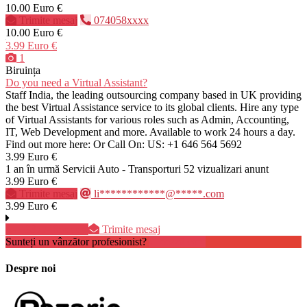
10.00 Euro €
Trimite mesaj
074058xxxx
10.00 Euro €
3.99 Euro €
1
Biruința
Do you need a Virtual Assistant?
Staff India, the leading outsourcing company based in UK providing
the best Virtual Assistance service to its global clients. Hire any type
of Virtual Assistants for various roles such as Admin, Accounting,
IT, Web Development and more. Available to work 24 hours a day.
Find out more here: Or Call On: US: +1 646 564 5692
3.99 Euro €
1 an în urmă
Servicii Auto - Transporturi
52 vizualizari anunt
3.99 Euro €
Trimite mesaj
li************@*****.com
3.99 Euro €
+3377465xxxx
Trimite mesaj
Sunteți un vânzător profesionist?
Creează cont
Despre noi