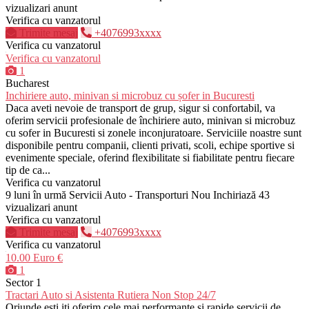
vizualizari anunt
Verifica cu vanzatorul
Trimite mesaj
+4076993xxxx
Verifica cu vanzatorul
Verifica cu vanzatorul
1
Bucharest
Inchiriere auto, minivan si microbuz cu șofer in Bucuresti
Daca aveti nevoie de transport de grup, sigur si confortabil, va
oferim servicii profesionale de închiriere auto, minivan si microbuz
cu sofer in Bucuresti si zonele inconjuratoare. Serviciile noastre sunt
disponibile pentru companii, clienti privati, scoli, echipe sportive si
evenimente speciale, oferind flexibilitate si fiabilitate pentru fiecare
tip de ca...
Verifica cu vanzatorul
9 luni în urmă
Servicii Auto - Transporturi
Nou
Inchiriază
43
vizualizari anunt
Verifica cu vanzatorul
Trimite mesaj
+4076993xxxx
Verifica cu vanzatorul
10.00 Euro €
1
Sector 1
Tractari Auto si Asistenta Rutiera Non Stop 24/7
Oriunde esti iti oferim cele mai performante si rapide servicii de