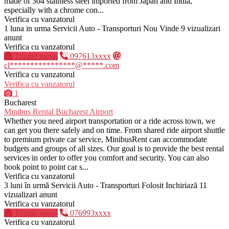
made of 304 stainless steel imported from Japan and India,
especially with a chrome con...
Verifica cu vanzatorul
1 luna in urma
Servicii Auto - Transporturi
Nou
Vinde
9 vizualizari
anunt
Verifica cu vanzatorul
Trimite mesaj
097613xxxx
cl****************@*****.com
Verifica cu vanzatorul
Verifica cu vanzatorul
1
Bucharest
Minibus Rental Bucharest Airport
Whether you need airport transportation or a ride across town, we
can get you there safely and on time. From shared ride airport shuttle
to premium private car service, MinibusRent can accommodate
budgets and groups of all sizes. Our goal is to provide the best rental
services in order to offer you comfort and security. You can also
book point to point car s...
Verifica cu vanzatorul
3 luni în urmă
Servicii Auto - Transporturi
Folosit
Inchiriază
11
vizualizari anunt
Verifica cu vanzatorul
Trimite mesaj
076993xxxx
Verifica cu vanzatorul