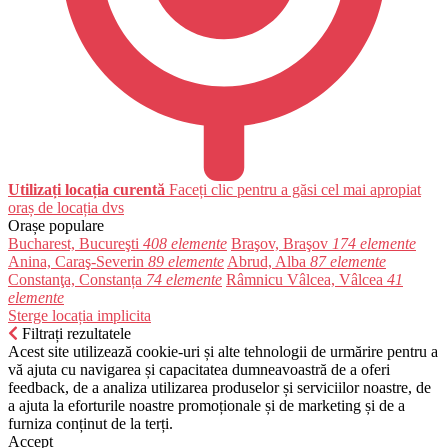
Utilizați locația curentă
Faceți clic pentru a găsi cel mai apropiat
oraș de locația dvs
Orașe populare
Bucharest, Bucureşti
408 elemente
Braşov, Braşov
174 elemente
Anina, Caraş-Severin
89 elemente
Abrud, Alba
87 elemente
Constanţa, Constanța
74 elemente
Râmnicu Vâlcea, Vâlcea
41
elemente
Sterge locația implicita
Filtrați rezultatele
Acest site utilizează cookie-uri și alte tehnologii de urmărire pentru a
vă ajuta cu navigarea și capacitatea dumneavoastră de a oferi
feedback, de a analiza utilizarea produselor și serviciilor noastre, de
a ajuta la eforturile noastre promoționale și de marketing și de a
furniza conținut de la terți.
Accept