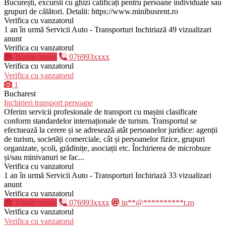
București, excursii cu ghizi calificați pentru persoane individuale sau
grupuri de călători. Detalii: https://www.minibusrent.ro
Verifica cu vanzatorul
1 an în urmă
Servicii Auto - Transporturi
Inchiriază
49 vizualizari
anunt
Verifica cu vanzatorul
Trimite mesaj
076993xxxx
Verifica cu vanzatorul
Verifica cu vanzatorul
1
Bucharest
Inchirieri transport persoane
Oferim servicii profesionale de transport cu mașini clasificate
conform standardelor internaționale de turism. Transportul se
efectuează la cerere și se adresează atât persoanelor juridice: agenții
de turism, societăți comerciale, cât și persoanelor fizice, grupuri
organizate, școli, grădinițe, asociații etc. Închirierea de microbuze
și/sau minivanuri se fac...
Verifica cu vanzatorul
1 an în urmă
Servicii Auto - Transporturi
Inchiriază
33 vizualizari
anunt
Verifica cu vanzatorul
Trimite mesaj
076993xxxx
in**@**********t.ro
Verifica cu vanzatorul
Verifica cu vanzatorul