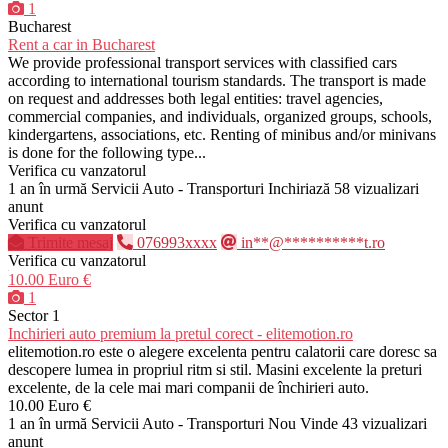
1
Bucharest
Rent a car in Bucharest
We provide professional transport services with classified cars
according to international tourism standards. The transport is made
on request and addresses both legal entities: travel agencies,
commercial companies, and individuals, organized groups, schools,
kindergartens, associations, etc. Renting of minibus and/or minivans
is done for the following type...
Verifica cu vanzatorul
1 an în urmă
Servicii Auto - Transporturi
Inchiriază
58 vizualizari
anunt
Verifica cu vanzatorul
Trimite mesaj
076993xxxx
in**@**********t.ro
Verifica cu vanzatorul
10.00 Euro €
1
Sector 1
Inchirieri auto premium la pretul corect - elitemotion.ro
elitemotion.ro este o alegere excelenta pentru calatorii care doresc sa
descopere lumea in propriul ritm si stil. Masini excelente la preturi
excelente, de la cele mai mari companii de închirieri auto.
10.00 Euro €
1 an în urmă
Servicii Auto - Transporturi
Nou
Vinde
43 vizualizari
anunt