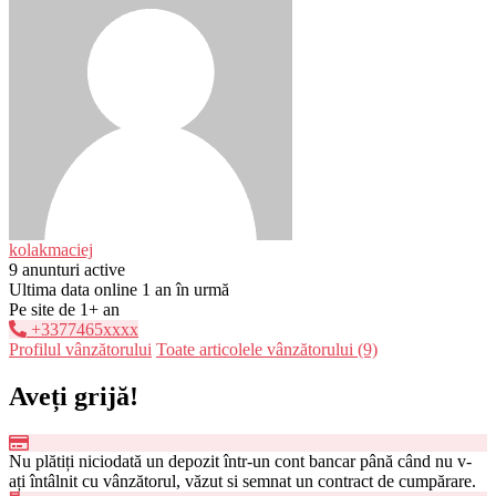
kolakmaciej
9 anunturi active
Ultima data online 1 an în urmă
Pe site de 1+ an
+3377465xxxx
Profilul vânzătorului
Toate articolele vânzătorului (9)
Aveți grijă!
Nu plătiți niciodată un depozit într-un cont bancar până când nu v-
ați întâlnit cu vânzătorul, văzut si semnat un contract de cumpărare.