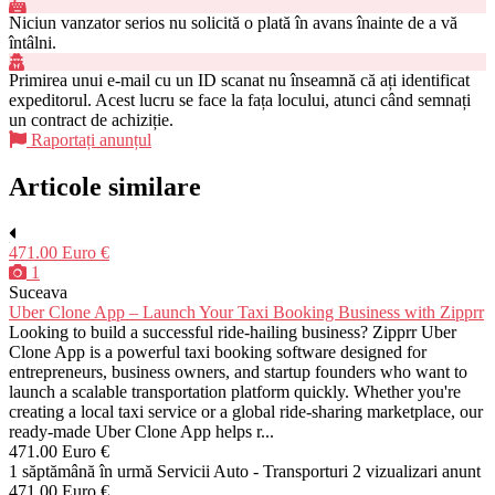
Niciun vanzator serios nu solicită o plată în avans înainte de a vă
întâlni.
Primirea unui e-mail cu un ID scanat nu înseamnă că ați identificat
expeditorul. Acest lucru se face la fața locului, atunci când semnați
un contract de achiziție.
Raportați anunțul
Articole similare
471.00 Euro €
1
Suceava
Uber Clone App – Launch Your Taxi Booking Business with Zipprr
Looking to build a successful ride-hailing business? Zipprr Uber
Clone App is a powerful taxi booking software designed for
entrepreneurs, business owners, and startup founders who want to
launch a scalable transportation platform quickly. Whether you're
creating a local taxi service or a global ride-sharing marketplace, our
ready-made Uber Clone App helps r...
471.00 Euro €
1 săptămână în urmă
Servicii Auto - Transporturi
2 vizualizari anunt
471.00 Euro €