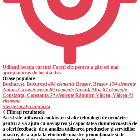
Utilizați locația curentă
Faceți clic pentru a găsi cel mai
apropiat oraș de locația dvs
Orașe populare
Bucharest, Bucureşti
408 elemente
Braşov, Braşov
174 elemente
Anina, Caraş-Severin
89 elemente
Abrud, Alba
87 elemente
Constanţa, Constanța
74 elemente
Râmnicu Vâlcea, Vâlcea
41
elemente
Sterge locația implicita
Filtrați rezultatele
Acest site utilizează cookie-uri și alte tehnologii de urmărire
pentru a vă ajuta cu navigarea și capacitatea dumneavoastră de
a oferi feedback, de a analiza utilizarea produselor și serviciilor
noastre, de a ajuta la eforturile noastre promoționale și de