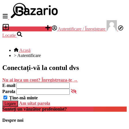
Adauga anunt nou
Autentificare / Înregistrare
Locatie
Acasă
>
Autentificare
Conectați-vă la contul dvs
Nu ai inca un cont? Înregistreaza-te
→
E-mail
Parola
Ține-mă minte
Am uitat parola
Logare
Sunteți un vânzător profesionist?
Creează cont
Despre noi