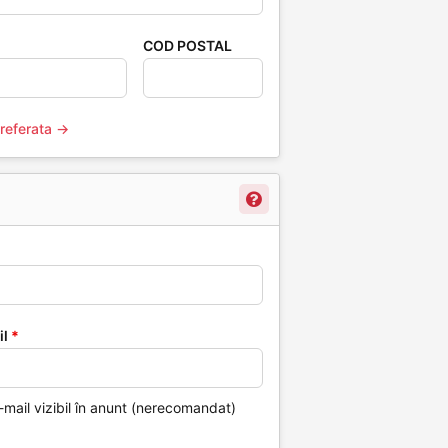
COD POSTAL
preferata →
il
*
-mail vizibil în anunt (nerecomandat)