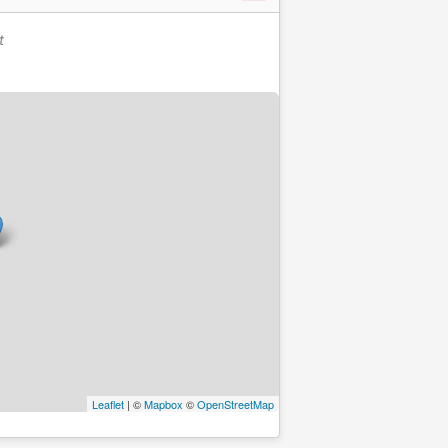
t
Leaflet
| ©
Mapbox
©
OpenStreetMap