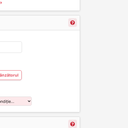
 →
vânzătorul