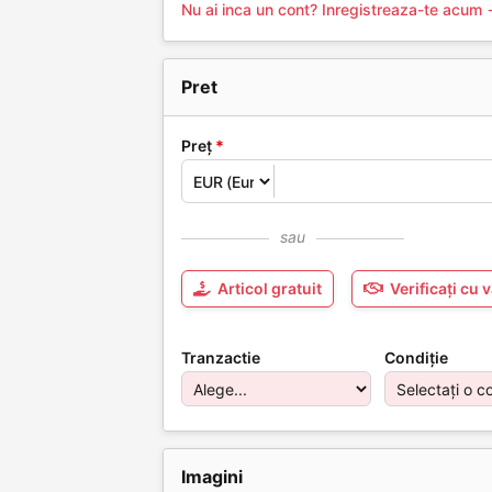
Nu ai inca un cont? Inregistreaza-te acum
Pret
Preț
*
sau
Articol gratuit
Verificați cu 
Tranzactie
Condiție
Imagini