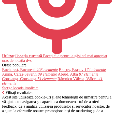
Utilizați locația curentă
Faceți clic pentru a găsi cel mai apropiat
oraș de locația dvs
Orașe populare
Bucharest, Bucureşti
408 elemente
Braşov, Braşov
174 elemente
Anina, Caraş-Severin
89 elemente
Abrud, Alba
87 elemente
Constanţa, Constanța
74 elemente
Râmnicu Vâlcea, Vâlcea
41
elemente
Sterge locația implicita
Filtrați rezultatele
Acest site utilizează cookie-uri și alte tehnologii de urmărire pentru a
vă ajuta cu navigarea și capacitatea dumneavoastră de a oferi
feedback, de a analiza utilizarea produselor și serviciilor noastre, de
a ajuta la eforturile noastre promoționale și de marketing și de a