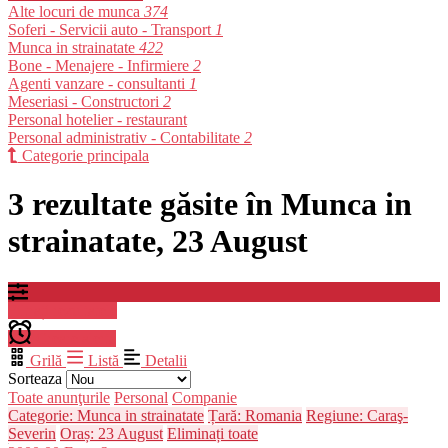
Alte locuri de munca
374
Soferi - Servicii auto - Transport
1
Munca in strainatate
422
Bone - Menajere - Infirmiere
2
Agenti vanzare - consultanti
1
Meseriasi - Constructori
2
Personal hotelier - restaurant
Personal administrativ - Contabilitate
2
Categorie principala
3 rezultate găsite în Munca in
strainatate, 23 August
Filtrați rezultatele
Creare alerta
Grilă
Listă
Detalii
Sorteaza
Toate anunţurile
Personal
Companie
Categorie: Munca in strainatate
Țară: Romania
Regiune: Caraş-
Severin
Oraș: 23 August
Eliminați toate