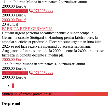
11 luni în urmă
Munca in strainatate
7 vizualizari anunt
2000.00 Euro €
Trimite mesaj
071226xxxx
2000.00 Euro €
2000.00 Euro €
23 August
FABRICA BERE GERMANIA
Cautam urgent personal necalificat pentru o super echipa in
Germania orasele Stuttgard si Hamburg pentru fabrica bere, la
ambalat si etichetat produsele .Plecarile sunt urgente in luna iulie
2025 se pot face rezervari incepand cu aceasta saptamana .
Angajatorii ofera : - salariu de la 2000 de euro la 2400euro net -se
lucreaza in conditii decente si mediu pla...
2000.00 Euro €
1 an în urmă
Munca in strainatate
18 vizualizari anunt
2000.00 Euro €
Trimite mesaj
071226xxxx
2000.00 Euro €
1
Sunteți un vânzător profesionist?
Creează cont
Despre noi