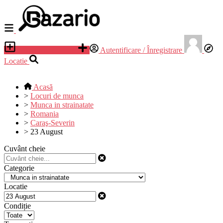
Adauga anunt nou
Autentificare / Înregistrare
Locatie
Acasă
>
Locuri de munca
>
Munca in strainatate
>
Romania
>
Caraş-Severin
>
23 August
Cuvânt cheie
Categorie
Locatie
Condiție