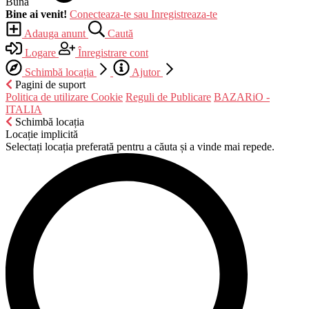
Bună
Bine ai venit!
Conecteaza-te sau Inregistreaza-te
Adauga anunt
Caută
Logare
Înregistrare cont
Schimbă locația
Ajutor
Pagini de suport
Politica de utilizare Cookie
Reguli de Publicare
BAZARiO -
ITALIA
Schimbă locația
Locație implicită
Selectați locația preferată pentru a căuta și a vinde mai repede.