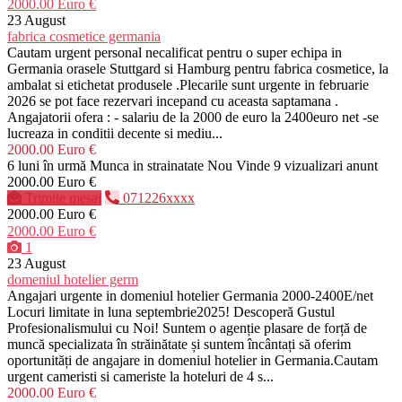
2000.00 Euro €
23 August
fabrica cosmetice germania
Cautam urgent personal necalificat pentru o super echipa in
Germania orasele Stuttgard si Hamburg pentru fabrica cosmetice, la
ambalat si etichetat produsele .Plecarile sunt urgente in februarie
2026 se pot face rezervari incepand cu aceasta saptamana .
Angajatorii ofera : - salariu de la 2000 de euro la 2400euro net -se
lucreaza in conditii decente si mediu...
2000.00 Euro €
6 luni în urmă
Munca in strainatate
Nou
Vinde
9 vizualizari anunt
2000.00 Euro €
Trimite mesaj
071226xxxx
2000.00 Euro €
2000.00 Euro €
1
23 August
domeniul hotelier germ
Angajari urgente in domeniul hotelier Germania 2000-2400E/net
Locuri limitate in luna septembrie2025! Descoperă Gustul
Profesionalismului cu Noi! Suntem o agenție plasare de forță de
muncă specializata în străinătate și suntem încântați să oferim
oportunități de angajare in domeniul hotelier in Germania.Cautam
urgent cameristi si cameriste la hoteluri de 4 s...
2000.00 Euro €