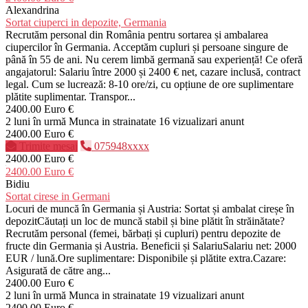
Alexandrina
Sortat ciuperci in depozite, Germania
Recrutăm personal din România pentru sortarea și ambalarea
ciupercilor în Germania. Acceptăm cupluri și persoane singure de
până în 55 de ani. Nu cerem limbă germană sau experiență! Ce oferă
angajatorul: Salariu între 2000 și 2400 € net, cazare inclusă, contract
legal. Cum se lucrează: 8-10 ore/zi, cu opțiune de ore suplimentare
plătite suplimentar. Transpor...
2400.00 Euro €
2 luni în urmă
Munca in strainatate
16 vizualizari anunt
2400.00 Euro €
Trimite mesaj
075948xxxx
2400.00 Euro €
2400.00 Euro €
Bidiu
Sortat cirese in Germani
Locuri de muncă în Germania și Austria: Sortat și ambalat cireșe în
depozitCăutați un loc de muncă stabil și bine plătit în străinătate?
Recrutăm personal (femei, bărbați și cupluri) pentru depozite de
fructe din Germania și Austria. Beneficii și SalariuSalariu net: 2000
EUR / lună.Ore suplimentare: Disponibile și plătite extra.Cazare:
Asigurată de către ang...
2400.00 Euro €
2 luni în urmă
Munca in strainatate
19 vizualizari anunt
2400.00 Euro €