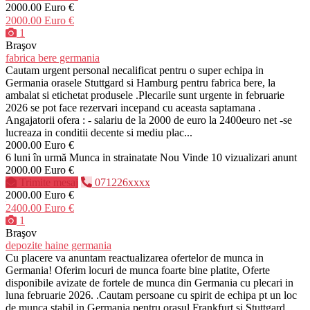
2000.00 Euro €
2000.00 Euro €
1
Braşov
fabrica bere germania
Cautam urgent personal necalificat pentru o super echipa in
Germania orasele Stuttgard si Hamburg pentru fabrica bere, la
ambalat si etichetat produsele .Plecarile sunt urgente in februarie
2026 se pot face rezervari incepand cu aceasta saptamana .
Angajatorii ofera : - salariu de la 2000 de euro la 2400euro net -se
lucreaza in conditii decente si mediu plac...
2000.00 Euro €
6 luni în urmă
Munca in strainatate
Nou
Vinde
10 vizualizari anunt
2000.00 Euro €
Trimite mesaj
071226xxxx
2000.00 Euro €
2400.00 Euro €
1
Braşov
depozite haine germania
Cu placere va anuntam reactualizarea ofertelor de munca in
Germania! Oferim locuri de munca foarte bine platite, Oferte
disponibile avizate de fortele de munca din Germania cu plecari in
luna februarie 2026. .Cautam persoane cu spirit de echipa pt un loc
de munca stabil in Germania pentru orasul Frankfurt si Stuttgard