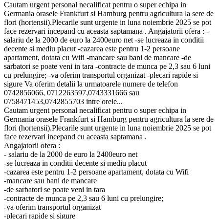
Cautam urgent personal necalificat pentru o super echipa in
Germania orasele Frankfurt si Hamburg pentru agricultura la sere de
flori (hortensii).Plecarile sunt urgente in luna noiembrie 2025 se pot
face rezervari incepand cu aceasta saptamana . Angajatorii ofera : -
salariu de la 2000 de euro la 2400euro net -se lucreaza in conditii
decente si mediu placut -cazarea este pentru 1-2 persoane
apartament, dotata cu Wifi -mancare sau bani de mancare -de
sarbatori se poate veni in tara -contracte de munca pe 2,3 sau 6 luni
cu prelungire; -va oferim transportul organizat -plecari rapide si
sigure Va oferim detalii la urmatoarele numere de telefon
0742856066, 0712263597,0743331666 sau
0758471453,0742855703 intre orele...
Cautam urgent personal necalificat pentru o super echipa in
Germania orasele Frankfurt si Hamburg pentru agricultura la sere de
flori (hortensii).Plecarile sunt urgente in luna noiembrie 2025 se pot
face rezervari incepand cu aceasta saptamana .
Angajatorii ofera :
- salariu de la 2000 de euro la 2400euro net
-se lucreaza in conditii decente si mediu placut
-cazarea este pentru 1-2 persoane apartament, dotata cu Wifi
-mancare sau bani de mancare
-de sarbatori se poate veni in tara
-contracte de munca pe 2,3 sau 6 luni cu prelungire;
-va oferim transportul organizat
-plecari rapide si sigure