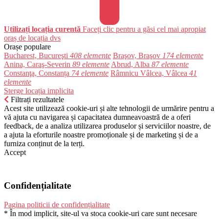
Utilizați locația curentă
Faceți clic pentru a găsi cel mai apropiat
oraș de locația dvs
Orașe populare
Bucharest, Bucureşti
408 elemente
Braşov, Braşov
174 elemente
Anina, Caraş-Severin
89 elemente
Abrud, Alba
87 elemente
Constanţa, Constanța
74 elemente
Râmnicu Vâlcea, Vâlcea
41
elemente
Sterge locația implicita
Filtrați rezultatele
Acest site utilizează cookie-uri și alte tehnologii de urmărire pentru a
vă ajuta cu navigarea și capacitatea dumneavoastră de a oferi
feedback, de a analiza utilizarea produselor și serviciilor noastre, de
a ajuta la eforturile noastre promoționale și de marketing și de a
furniza conținut de la terți.
Accept
Confidențialitate
Pagina politicii de confidențialitate
* În mod implicit, site-ul va stoca cookie-uri care sunt necesare