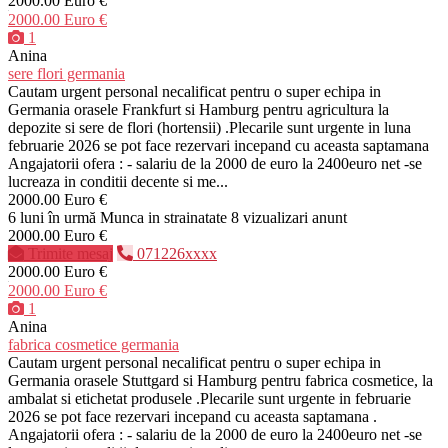
2000.00 Euro €
2000.00 Euro €
1
Anina
sere flori germania
Cautam urgent personal necalificat pentru o super echipa in
Germania orasele Frankfurt si Hamburg pentru agricultura la
depozite si sere de flori (hortensii) .Plecarile sunt urgente in luna
februarie 2026 se pot face rezervari incepand cu aceasta saptamana
Angajatorii ofera : - salariu de la 2000 de euro la 2400euro net -se
lucreaza in conditii decente si me...
2000.00 Euro €
6 luni în urmă
Munca in strainatate
8 vizualizari anunt
2000.00 Euro €
Trimite mesaj
071226xxxx
2000.00 Euro €
2000.00 Euro €
1
Anina
fabrica cosmetice germania
Cautam urgent personal necalificat pentru o super echipa in
Germania orasele Stuttgard si Hamburg pentru fabrica cosmetice, la
ambalat si etichetat produsele .Plecarile sunt urgente in februarie
2026 se pot face rezervari incepand cu aceasta saptamana .
Angajatorii ofera : - salariu de la 2000 de euro la 2400euro net -se