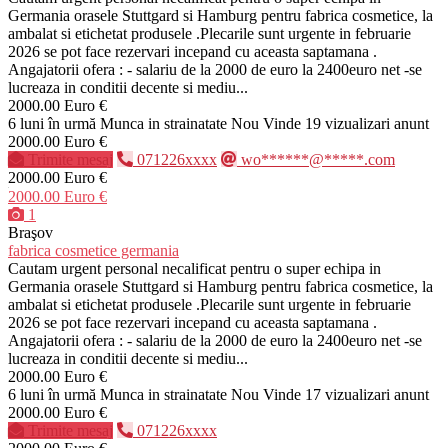
Germania orasele Stuttgard si Hamburg pentru fabrica cosmetice, la
ambalat si etichetat produsele .Plecarile sunt urgente in februarie
2026 se pot face rezervari incepand cu aceasta saptamana .
Angajatorii ofera : - salariu de la 2000 de euro la 2400euro net -se
lucreaza in conditii decente si mediu...
2000.00 Euro €
6 luni în urmă
Munca in strainatate
Nou
Vinde
19 vizualizari anunt
2000.00 Euro €
Trimite mesaj
071226xxxx
wo******@*****.com
2000.00 Euro €
2000.00 Euro €
1
Braşov
fabrica cosmetice germania
Cautam urgent personal necalificat pentru o super echipa in
Germania orasele Stuttgard si Hamburg pentru fabrica cosmetice, la
ambalat si etichetat produsele .Plecarile sunt urgente in februarie
2026 se pot face rezervari incepand cu aceasta saptamana .
Angajatorii ofera : - salariu de la 2000 de euro la 2400euro net -se
lucreaza in conditii decente si mediu...
2000.00 Euro €
6 luni în urmă
Munca in strainatate
Nou
Vinde
17 vizualizari anunt
2000.00 Euro €
Trimite mesaj
071226xxxx