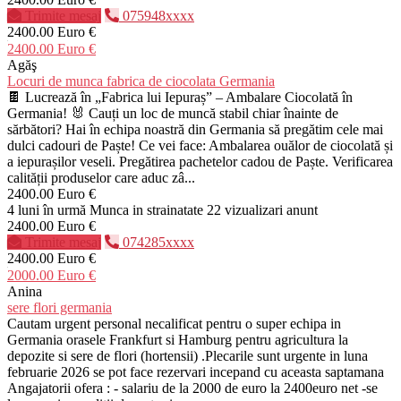
Trimite mesaj
075948xxxx
2400.00 Euro €
2400.00 Euro €
Agăş
Locuri de munca fabrica de ciocolata Germania
🍫 Lucrează în „Fabrica lui Iepuraș” – Ambalare Ciocolată în
Germania! 🐰 Cauți un loc de muncă stabil chiar înainte de
sărbători? Hai în echipa noastră din Germania să pregătim cele mai
dulci cadouri de Paște! Ce vei face: Ambalarea ouălor de ciocolată și
a iepurașilor veseli. Pregătirea pachetelor cadou de Paște. Verificarea
calității produselor care aduc zâ...
2400.00 Euro €
4 luni în urmă
Munca in strainatate
22 vizualizari anunt
2400.00 Euro €
Trimite mesaj
074285xxxx
2400.00 Euro €
2000.00 Euro €
Anina
sere flori germania
Cautam urgent personal necalificat pentru o super echipa in
Germania orasele Frankfurt si Hamburg pentru agricultura la
depozite si sere de flori (hortensii) .Plecarile sunt urgente in luna
februarie 2026 se pot face rezervari incepand cu aceasta saptamana
Angajatorii ofera : - salariu de la 2000 de euro la 2400euro net -se