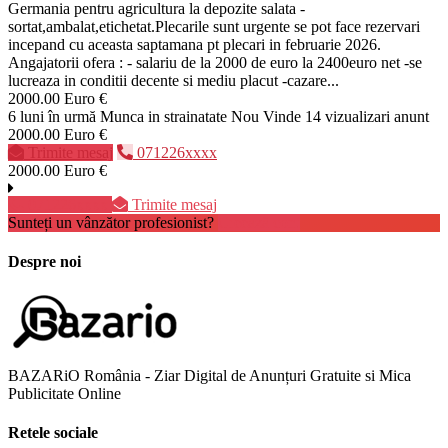
Germania pentru agricultura la depozite salata -
sortat,ambalat,etichetat.Plecarile sunt urgente se pot face rezervari
incepand cu aceasta saptamana pt plecari in februarie 2026.
Angajatorii ofera : - salariu de la 2000 de euro la 2400euro net -se
lucreaza in conditii decente si mediu placut -cazare...
2000.00 Euro €
6 luni în urmă
Munca in strainatate
Nou
Vinde
14 vizualizari anunt
2000.00 Euro €
Trimite mesaj
071226xxxx
2000.00 Euro €
071226xxxx
Trimite mesaj
Sunteți un vânzător profesionist?
Creează cont
Despre noi
BAZARiO România - Ziar Digital de Anunțuri Gratuite si Mica
Publicitate Online
Retele sociale