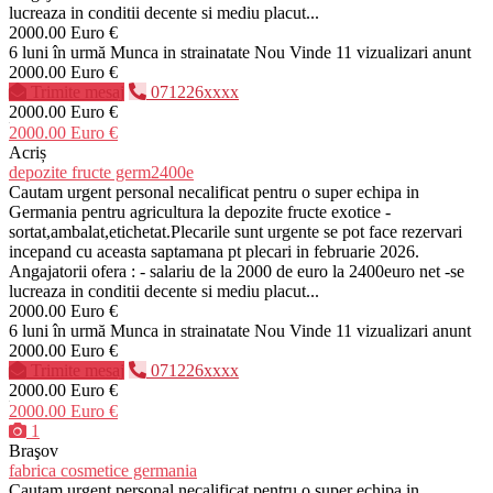
lucreaza in conditii decente si mediu placut...
2000.00 Euro €
6 luni în urmă
Munca in strainatate
Nou
Vinde
11 vizualizari anunt
2000.00 Euro €
Trimite mesaj
071226xxxx
2000.00 Euro €
2000.00 Euro €
Acriș
depozite fructe germ2400e
Cautam urgent personal necalificat pentru o super echipa in
Germania pentru agricultura la depozite fructe exotice -
sortat,ambalat,etichetat.Plecarile sunt urgente se pot face rezervari
incepand cu aceasta saptamana pt plecari in februarie 2026.
Angajatorii ofera : - salariu de la 2000 de euro la 2400euro net -se
lucreaza in conditii decente si mediu placut...
2000.00 Euro €
6 luni în urmă
Munca in strainatate
Nou
Vinde
11 vizualizari anunt
2000.00 Euro €
Trimite mesaj
071226xxxx
2000.00 Euro €
2000.00 Euro €
1
Braşov
fabrica cosmetice germania
Cautam urgent personal necalificat pentru o super echipa in