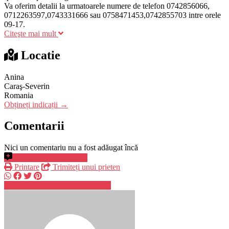
Va oferim detalii la urmatoarele numere de telefon 0742856066,
0712263597,0743331666 sau 0758471453,0742855703 intre orele
09-17.
Citeşte mai mult
Locatie
Anina
Caraş-Severin
Romania
Obțineți indicații →
Comentarii
Nici un comentariu nu a fost adăugat încă
Adaugă un comentariu
Printare
Trimiteți unui prieten
071226xxxx
Trimite mesaj