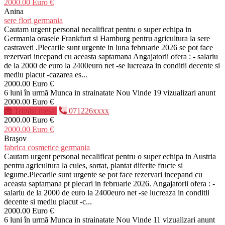
2000.00 Euro €
Anina
sere flori germania
Cautam urgent personal necalificat pentru o super echipa in
Germania orasele Frankfurt si Hamburg pentru agricultura la sere
castraveti .Plecarile sunt urgente in luna februarie 2026 se pot face
rezervari incepand cu aceasta saptamana Angajatorii ofera : - salariu
de la 2000 de euro la 2400euro net -se lucreaza in conditii decente si
mediu placut -cazarea es...
2000.00 Euro €
6 luni în urmă
Munca in strainatate
Nou
Vinde
19 vizualizari anunt
2000.00 Euro €
Trimite mesaj
071226xxxx
2000.00 Euro €
2000.00 Euro €
Braşov
fabrica cosmetice germania
Cautam urgent personal necalificat pentru o super echipa in Austria
pentru agricultura la cules, sortat, plantat diferite fructe si
legume.Plecarile sunt urgente se pot face rezervari incepand cu
aceasta saptamana pt plecari in februarie 2026. Angajatorii ofera : -
salariu de la 2000 de euro la 2400euro net -se lucreaza in conditii
decente si mediu placut -c...
2000.00 Euro €
6 luni în urmă
Munca in strainatate
Nou
Vinde
11 vizualizari anunt