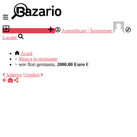
Adauga anunt nou
Autentificare / Înregistrare
Locatie
Acasă
>
Munca in strainatate
>
sere flori germania,
2000.00 Euro €
Anterior
Următor