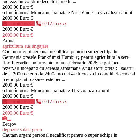
lucreaza in conditii decente si mediu...
2000.00 Euro €
6 luni în urmă
Munca in strainatate
Nou
Vinde
15 vizualizari anunt
2000.00 Euro €
Trimite mesaj
071226xxxx
2000.00 Euro €
2000.00 Euro €
Anina
agricultura aus angajare
Cautam urgent personal necalificat pentru o super echipa in
Germania orasele Frankfurt si Hamburg pentru agricultura la sere
flori.Plecarile sunt urgente in luna februarie 2026 se pot face
rezervari incepand cu aceasta saptamana Angajatorii ofera : - salariu
de la 2000 de euro la 2400euro net -se lucreaza in conditii decente si
mediu placut -cazarea este pen...
2000.00 Euro €
6 luni în urmă
Munca in strainatate
11 vizualizari anunt
2000.00 Euro €
Trimite mesaj
071226xxxx
2000.00 Euro €
2000.00 Euro €
1
Braşov
depozite salata germ
Cautam urgent personal necalificat pentru o super echipa in