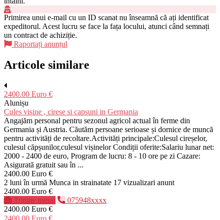
întâlni.
Primirea unui e-mail cu un ID scanat nu înseamnă că ați identificat
expeditorul. Acest lucru se face la fața locului, atunci când semnați
un contract de achiziție.
Raportați anunțul
Articole similare
2400.00 Euro €
Alunișu
Cules visine , cirese si capsuni in Germania
Angajăm personal pentru sezonul agricol actual în ferme din
Germania și Austria. Căutăm persoane serioase și dornice de muncă
pentru activități de recoltare.Activități principale:Culesul cireșelor,
culesul căpșunilor,culesul vișinelor Condiții oferite:Salariu lunar net:
2000 - 2400 de euro, Program de lucru: 8 - 10 ore pe zi Cazare:
Asigurată gratuit sau în ...
2400.00 Euro €
2 luni în urmă
Munca in strainatate
17 vizualizari anunt
2400.00 Euro €
Trimite mesaj
075948xxxx
2400.00 Euro €
2400.00 Euro €