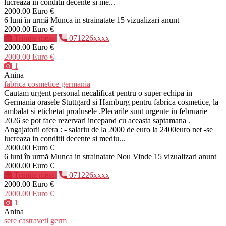
lucreaza in conditii decente si me...
2000.00 Euro €
6 luni în urmă
Munca in strainatate
15 vizualizari anunt
2000.00 Euro €
Trimite mesaj
071226xxxx
2000.00 Euro €
2000.00 Euro €
1
Anina
fabrica cosmetice germania
Cautam urgent personal necalificat pentru o super echipa in
Germania orasele Stuttgard si Hamburg pentru fabrica cosmetice, la
ambalat si etichetat produsele .Plecarile sunt urgente in februarie
2026 se pot face rezervari incepand cu aceasta saptamana .
Angajatorii ofera : - salariu de la 2000 de euro la 2400euro net -se
lucreaza in conditii decente si mediu...
2000.00 Euro €
6 luni în urmă
Munca in strainatate
Nou
Vinde
15 vizualizari anunt
2000.00 Euro €
Trimite mesaj
071226xxxx
2000.00 Euro €
2000.00 Euro €
1
Anina
sere castraveti germ