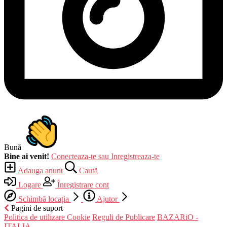
Bună
Bine ai venit!
Conecteaza-te sau Inregistreaza-te
Adauga anunt
Caută
Logare
Înregistrare cont
Schimbă locația
Ajutor
Pagini de suport
Politica de utilizare Cookie
Reguli de Publicare
BAZARiO -
ITALIA