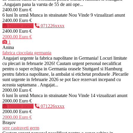
.Angajam pana la varsta de 55 de ani ope...
2400.00 Euro €
6 luni în urmă
Munca in strainatate
Nou
Vinde
9 vizualizari anunt
2400.00 Euro €
Trimite mesaj
071226xxxx
2400.00 Euro €
2000.00 Euro €
1
Anina
fabrica ciocolata germania
Angajari urgente la fabrica napolitane in Germania! Locuri limitate
cu plecari in februarie 2026! Cautam urgent personal necalificat
pentru o super echipa in Germania orasele Stuttgard si Hamburg
pentru fabrica napolitane, la ambalat si etichetat produsele .Plecarile
sunt urgente in februarie 2026 se pot face rezervari incepand cu
aceasta saptamana . Angajat...
2000.00 Euro €
6 luni în urmă
Munca in strainatate
Nou
Vinde
14 vizualizari anunt
2000.00 Euro €
Trimite mesaj
071226xxxx
2000.00 Euro €
2000.00 Euro €
Braşov
sere castraveti germ