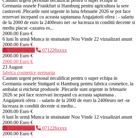
Cautam urgent personal necalificat pentru o super echipa in
Germania orasele Frankfurt si Hamburg pentru agricultura la sere
castraveti .Plecarile sunt urgente in luna februarie 2026 se pot face
rezervari incepand cu aceasta saptamana Angajatorii ofera : - salariu
de la 2000 de euro la 2400euro net -se lucreaza in conditii decente si
mediu placut -cazarea es...
2000.00 Euro €
6 luni în urmă
Munca in strainatate
Nou
Vinde
22 vizualizari anunt
2000.00 Euro €
Trimite mesaj
071226xxxx
2000.00 Euro €
2000.00 Euro €
23 August
fabrica cosmetice germania
Cautam urgent personal necalificat pentru o super echipa in
Germania orasele Stuttgard si Hamburg pentru fabrica cosmetice, la
ambalat si etichetat produsele .Plecarile sunt urgente in februarie
2026 se pot face rezervari incepand cu aceasta saptamana .
Angajatorii ofera : - salariu de la 2000 de euro la 2400euro net -se
lucreaza in conditii decente si mediu...
2000.00 Euro €
6 luni în urmă
Munca in strainatate
Nou
Vinde
12 vizualizari anunt
2000.00 Euro €
Trimite mesaj
071226xxxx
2000.00 Euro €