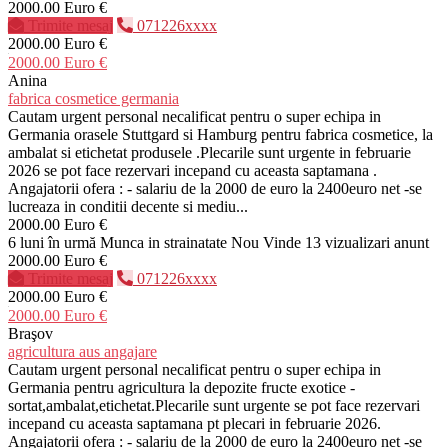
2000.00 Euro €
Trimite mesaj
071226xxxx
2000.00 Euro €
2000.00 Euro €
Anina
fabrica cosmetice germania
Cautam urgent personal necalificat pentru o super echipa in
Germania orasele Stuttgard si Hamburg pentru fabrica cosmetice, la
ambalat si etichetat produsele .Plecarile sunt urgente in februarie
2026 se pot face rezervari incepand cu aceasta saptamana .
Angajatorii ofera : - salariu de la 2000 de euro la 2400euro net -se
lucreaza in conditii decente si mediu...
2000.00 Euro €
6 luni în urmă
Munca in strainatate
Nou
Vinde
13 vizualizari anunt
2000.00 Euro €
Trimite mesaj
071226xxxx
2000.00 Euro €
2000.00 Euro €
Braşov
agricultura aus angajare
Cautam urgent personal necalificat pentru o super echipa in
Germania pentru agricultura la depozite fructe exotice -
sortat,ambalat,etichetat.Plecarile sunt urgente se pot face rezervari
incepand cu aceasta saptamana pt plecari in februarie 2026.
Angajatorii ofera : - salariu de la 2000 de euro la 2400euro net -se