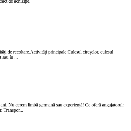
ract de achiziție.
i de recoltare.Activități principale:Culesul cireșelor, culesul
 sau în ...
 ani. Nu cerem limbă germană sau experiență! Ce oferă angajatorul:
. Transpor...