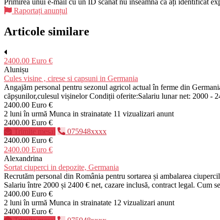
Primirea unui e-mail cu un ID scanat nu înseamnă că ați identificat expe
Raportați anunțul
Articole similare
2400.00 Euro €
Alunișu
Cules visine , cirese si capsuni in Germania
Angajăm personal pentru sezonul agricol actual în ferme din Germania ș
căpșunilor,culesul vișinelor Condiții oferite:Salariu lunar net: 2000 - 
2400.00 Euro €
2 luni în urmă
Munca in strainatate
11 vizualizari anunt
2400.00 Euro €
Trimite mesaj
075948xxxx
2400.00 Euro €
2400.00 Euro €
Alexandrina
Sortat ciuperci in depozite, Germania
Recrutăm personal din România pentru sortarea și ambalarea ciupercil
Salariu între 2000 și 2400 € net, cazare inclusă, contract legal. Cum se
2400.00 Euro €
2 luni în urmă
Munca in strainatate
12 vizualizari anunt
2400.00 Euro €