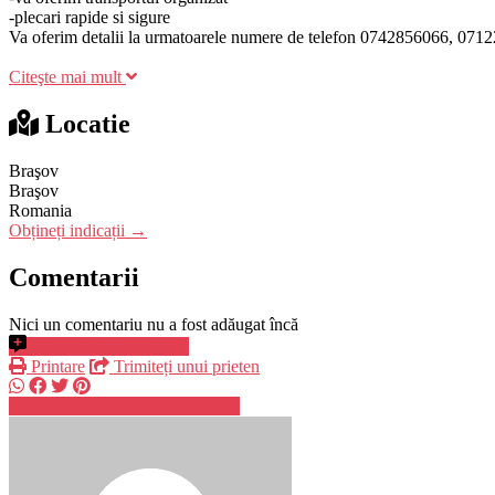
-plecari rapide si sigure
Va oferim detalii la urmatoarele numere de telefon 0742856066, 07
Citeşte mai mult
Locatie
Braşov
Braşov
Romania
Obțineți indicații →
Comentarii
Nici un comentariu nu a fost adăugat încă
Adaugă un comentariu
Printare
Trimiteți unui prieten
071226xxxx
Trimite mesaj