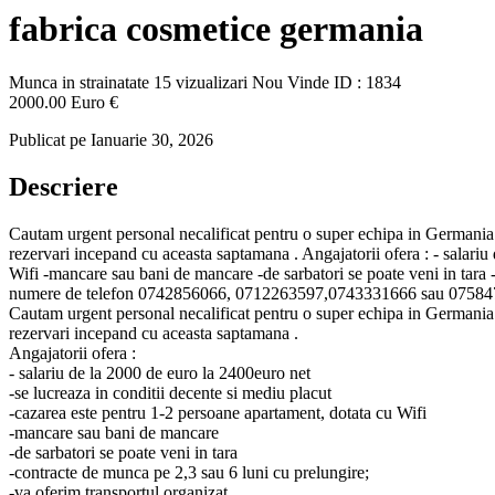
fabrica cosmetice germania
Munca in strainatate
15 vizualizari
Nou
Vinde
ID : 1834
2000.00 Euro €
Publicat pe Ianuarie 30, 2026
Descriere
Cautam urgent personal necalificat pentru o super echipa in Germania o
rezervari incepand cu aceasta saptamana . Angajatorii ofera : - salariu
Wifi -mancare sau bani de mancare -de sarbatori se poate veni in tara -
numere de telefon 0742856066, 0712263597,0743331666 sau 07584714
Cautam urgent personal necalificat pentru o super echipa in Germania o
rezervari incepand cu aceasta saptamana .
Angajatorii ofera :
- salariu de la 2000 de euro la 2400euro net
-se lucreaza in conditii decente si mediu placut
-cazarea este pentru 1-2 persoane apartament, dotata cu Wifi
-mancare sau bani de mancare
-de sarbatori se poate veni in tara
-contracte de munca pe 2,3 sau 6 luni cu prelungire;
-va oferim transportul organizat