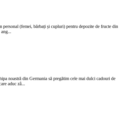
 personal (femei, bărbați și cupluri) pentru depozite de fructe din
 ang...
chipa noastră din Germania să pregătim cele mai dulci cadouri de
care aduc zâ...