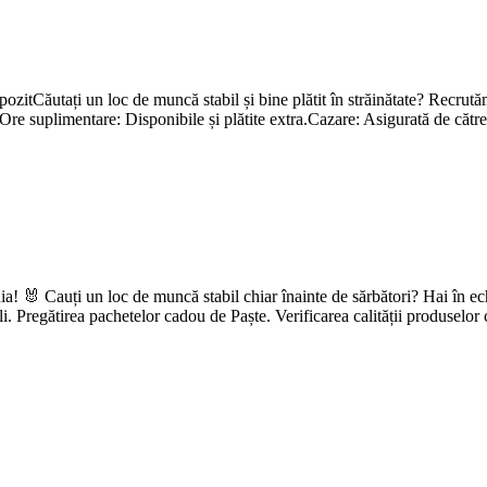
ozitCăutați un loc de muncă stabil și bine plătit în străinătate? Recrutăm
re suplimentare: Disponibile și plătite extra.Cazare: Asigurată de către
! 🐰 Cauți un loc de muncă stabil chiar înainte de sărbători? Hai în e
i. Pregătirea pachetelor cadou de Paște. Verificarea calității produselor 