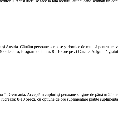
ditorul. Acest lucru se face la fața locului, atunci când semnați un cont
i Austria. Căutăm persoane serioase și dornice de muncă pentru activităț
2400 de euro, Program de lucru: 8 - 10 ore pe zi Cazare: Asigurată gratuit
or în Germania. Acceptăm cupluri și persoane singure de până în 55 de
 lucrează: 8-10 ore/zi, cu opțiune de ore suplimentare plătite suplimentar