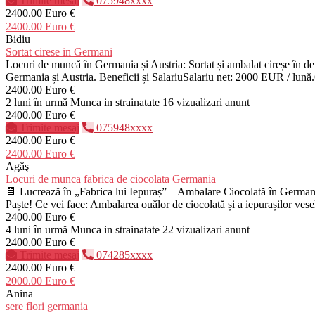
Trimite mesaj
075948xxxx
2400.00 Euro €
2400.00 Euro €
Bidiu
Sortat cirese in Germani
Locuri de muncă în Germania și Austria: Sortat și ambalat cireșe în dep
Germania și Austria. Beneficii și SalariuSalariu net: 2000 EUR / lună.O
2400.00 Euro €
2 luni în urmă
Munca in strainatate
16 vizualizari anunt
2400.00 Euro €
Trimite mesaj
075948xxxx
2400.00 Euro €
2400.00 Euro €
Agăş
Locuri de munca fabrica de ciocolata Germania
🍫 Lucrează în „Fabrica lui Iepuraș” – Ambalare Ciocolată în Germania
Paște! Ce vei face: Ambalarea ouălor de ciocolată și a iepurașilor vesel
2400.00 Euro €
4 luni în urmă
Munca in strainatate
22 vizualizari anunt
2400.00 Euro €
Trimite mesaj
074285xxxx
2400.00 Euro €
2000.00 Euro €
Anina
sere flori germania