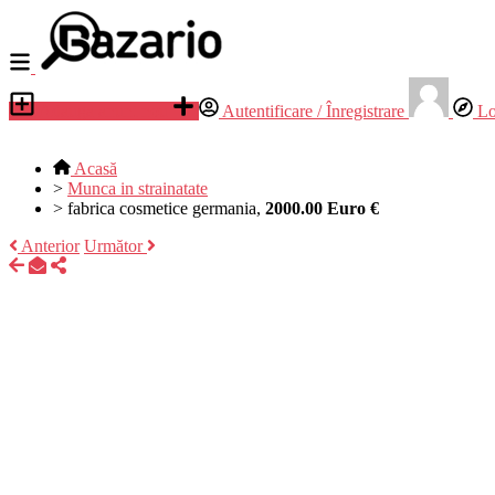
Adauga anunt nou
Autentificare / Înregistrare
Lo
Acasă
>
Munca in strainatate
>
fabrica cosmetice germania,
2000.00 Euro €
Anterior
Următor