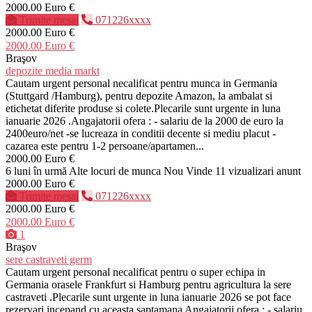
2000.00 Euro €
Trimite mesaj
071226xxxx
2000.00 Euro €
2000.00 Euro €
Braşov
depozite media markt
Cautam urgent personal necalificat pentru munca in Germania
(Stuttgard /Hamburg), pentru depozite Amazon, la ambalat si
etichetat diferite produse si colete.Plecarile sunt urgente in luna
ianuarie 2026 .Angajatorii ofera : - salariu de la 2000 de euro la
2400euro/net -se lucreaza in conditii decente si mediu placut -
cazarea este pentru 1-2 persoane/apartamen...
2000.00 Euro €
6 luni în urmă
Alte locuri de munca
Nou
Vinde
11 vizualizari anunt
2000.00 Euro €
Trimite mesaj
071226xxxx
2000.00 Euro €
2000.00 Euro €
1
Braşov
sere castraveti germ
Cautam urgent personal necalificat pentru o super echipa in
Germania orasele Frankfurt si Hamburg pentru agricultura la sere
castraveti .Plecarile sunt urgente in luna ianuarie 2026 se pot face
rezervari incepand cu aceasta saptamana Angajatorii ofera : - salariu