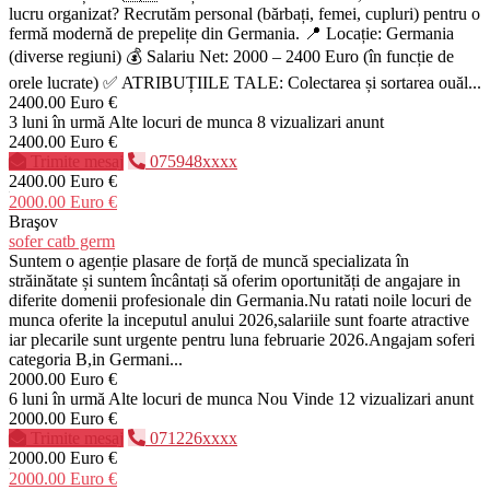
lucru organizat? Recrutăm personal (bărbați, femei, cupluri) pentru o
fermă modernă de prepelițe din Germania. 📍 Locație: Germania
(diverse regiuni) 💰 Salariu Net: 2000 – 2400 Euro (în funcție de
orele lucrate) ✅ ATRIBUȚIILE TALE: Colectarea și sortarea ouăl...
2400.00 Euro €
3 luni în urmă
Alte locuri de munca
8 vizualizari anunt
2400.00 Euro €
Trimite mesaj
075948xxxx
2400.00 Euro €
2000.00 Euro €
Braşov
sofer catb germ
Suntem o agenție plasare de forță de muncă specializata în
străinătate și suntem încântați să oferim oportunități de angajare in
diferite domenii profesionale din Germania.Nu ratati noile locuri de
munca oferite la inceputul anului 2026,salariile sunt foarte atractive
iar plecarile sunt urgente pentru luna februarie 2026.Angajam soferi
categoria B,in Germani...
2000.00 Euro €
6 luni în urmă
Alte locuri de munca
Nou
Vinde
12 vizualizari anunt
2000.00 Euro €
Trimite mesaj
071226xxxx
2000.00 Euro €
2000.00 Euro €