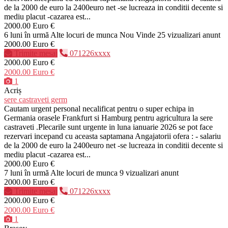
de la 2000 de euro la 2400euro net -se lucreaza in conditii decente si
mediu placut -cazarea est...
2000.00 Euro €
6 luni în urmă
Alte locuri de munca
Nou
Vinde
25 vizualizari anunt
2000.00 Euro €
Trimite mesaj
071226xxxx
2000.00 Euro €
2000.00 Euro €
1
Acriș
sere castraveti germ
Cautam urgent personal necalificat pentru o super echipa in
Germania orasele Frankfurt si Hamburg pentru agricultura la sere
castraveti .Plecarile sunt urgente in luna ianuarie 2026 se pot face
rezervari incepand cu aceasta saptamana Angajatorii ofera : - salariu
de la 2000 de euro la 2400euro net -se lucreaza in conditii decente si
mediu placut -cazarea est...
2000.00 Euro €
7 luni în urmă
Alte locuri de munca
9 vizualizari anunt
2000.00 Euro €
Trimite mesaj
071226xxxx
2000.00 Euro €
2000.00 Euro €
1