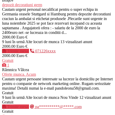
Braşov
depozit decoratiuni germ
Cautam urgent personal necalificat pentru o super echipa in
Germania orasele Stuttgard si Hamburg pentru depozite decoratiuni
craciun la ambalat si etichetat produsele .Plecarile sunt urgente in
luna noiembrie 2025 se pot face rezervari incepand cu aceasta
saptamana . Angajatorii ofera : - salariu de la 2000 de euro la
2400euro net -se lucreaza in conditii d...
2000.00 Euro €
9 luni în urmă
Alte locuri de munca
13 vizualizari anunt
2000.00 Euro €
Trimite mesaj
071226xxxx
2000.00 Euro €
Gratuit
1
Râmnicu Vâlcea
Oferte munca. Acum
Cautam urgent persoane interesate sa lucreze la domiciliu pe Internet
pentru o companie de network marketing online. Rugam seriozitate
maxima! Detalii numai la e-mail pandoleona58@gmail.com.
Gratuit
9 luni în urmă
Alte locuri de munca
Nou
Vinde
12 vizualizari anunt
Gratuit
Trimite mesaj
pa**********@*****.com
Gratuit