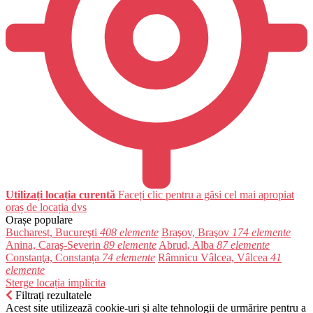
Utilizați locația curentă
Faceți clic pentru a găsi cel mai apropiat
oraș de locația dvs
Orașe populare
Bucharest, Bucureşti
408 elemente
Braşov, Braşov
174 elemente
Anina, Caraş-Severin
89 elemente
Abrud, Alba
87 elemente
Constanţa, Constanța
74 elemente
Râmnicu Vâlcea, Vâlcea
41
elemente
Sterge locația implicita
Filtrați rezultatele
Acest site utilizează cookie-uri și alte tehnologii de urmărire pentru a