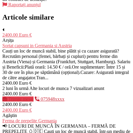
Raportați anunțul
Articole similare
2400.00 Euro €
Arșița
Sortat capsuni in Germania si Austria
Cauți un loc de muncă stabil, bine plătit și cu cazare asigurată?
Recrutăm personal (femei, bărbați și cupluri) pentru ferme din
Austria (Viena) și Germania (Frankfurt, Stuttgart, Hamburg). Salariu
și Beneficii:Plată orară: 14.50 € / oră.Ore suplimentare: Între 15 și
30 de ore în plus pe săptămână (opțional).Cazare: Asigurată integral
de către angajator.Tran...
2400.00 Euro €
2 luni în urmă
Alte locuri de munca
7 vizualizari anunt
2400.00 Euro €
Trimite mesaj
075948xxxx
2400.00 Euro €
2400.00 Euro €
Agăştin
Ferma de prepelite Germania
📢 LOCURI DE MUNCĂ ÎN GERMANIA – FERMĂ DE
PREPELIȚE 🥚🇩🇪 Cauți un loc de muncă stabil, într-un mediu de