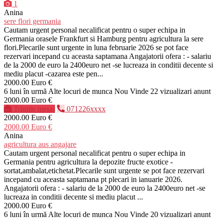
1
Anina
sere flori germania
Cautam urgent personal necalificat pentru o super echipa in
Germania orasele Frankfurt si Hamburg pentru agricultura la sere
flori.Plecarile sunt urgente in luna februarie 2026 se pot face
rezervari incepand cu aceasta saptamana Angajatorii ofera : - salariu
de la 2000 de euro la 2400euro net -se lucreaza in conditii decente si
mediu placut -cazarea este pen...
2000.00 Euro €
6 luni în urmă
Alte locuri de munca
Nou
Vinde
22 vizualizari anunt
2000.00 Euro €
Trimite mesaj
071226xxxx
2000.00 Euro €
2000.00 Euro €
Anina
agricultura aus angajare
Cautam urgent personal necalificat pentru o super echipa in
Germania pentru agricultura la depozite fructe exotice -
sortat,ambalat,etichetat.Plecarile sunt urgente se pot face rezervari
incepand cu aceasta saptamana pt plecari in ianuarie 2026.
Angajatorii ofera : - salariu de la 2000 de euro la 2400euro net -se
lucreaza in conditii decente si mediu placut ...
2000.00 Euro €
6 luni în urmă
Alte locuri de munca
Nou
Vinde
20 vizualizari anunt