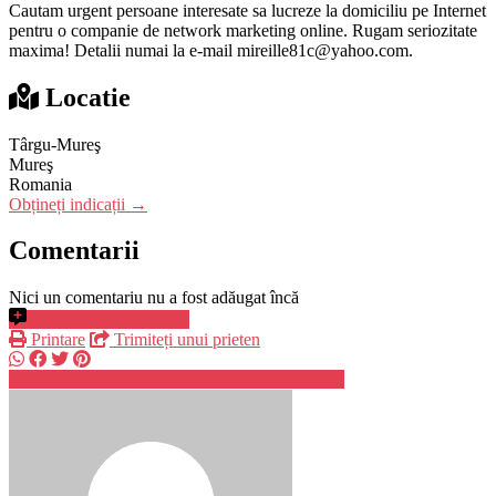
Cautam urgent persoane interesate sa lucreze la domiciliu pe Internet
pentru o companie de network marketing online. Rugam seriozitate
maxima! Detalii numai la e-mail mireille81c@yahoo.com.
Locatie
Târgu-Mureş
Mureş
Romania
Obțineți indicații →
Comentarii
Nici un comentariu nu a fost adăugat încă
Adaugă un comentariu
Printare
Trimiteți unui prieten
mi*********@*****.com
Trimite mesaj