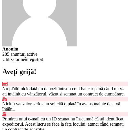
Anonim
285 anunturi active
Utilizator neînregistrat
Aveți grijă!
Nu plătiți niciodată un depozit într-un cont bancar până când nu v-
ați întâlnit cu vânzătorul, văzut si semnat un contract de cumpărare.
Niciun vanzator serios nu solicită o plată în avans înainte de a vă
întâlni.
Primirea unui e-mail cu un ID scanat nu înseamnă că ați identificat
expeditorul. Acest lucru se face la fața locului, atunci când semnați
un contract de achiziție.