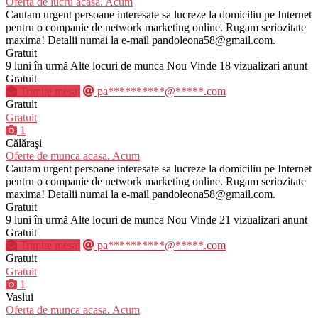
Oferta de lucru acasa. Acum
Cautam urgent persoane interesate sa lucreze la domiciliu pe Internet
pentru o companie de network marketing online. Rugam seriozitate
maxima! Detalii numai la e-mail pandoleona58@gmail.com.
Gratuit
9 luni în urmă
Alte locuri de munca
Nou
Vinde
18 vizualizari anunt
Gratuit
Trimite mesaj
pa**********@*****.com
Gratuit
Gratuit
1
Călăraşi
Oferte de munca acasa. Acum
Cautam urgent persoane interesate sa lucreze la domiciliu pe Internet
pentru o companie de network marketing online. Rugam seriozitate
maxima! Detalii numai la e-mail pandoleona58@gmail.com.
Gratuit
9 luni în urmă
Alte locuri de munca
Nou
Vinde
21 vizualizari anunt
Gratuit
Trimite mesaj
pa**********@*****.com
Gratuit
Gratuit
1
Vaslui
Oferta de munca acasa. Acum