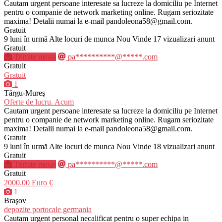
Cautam urgent persoane interesate sa lucreze la domiciliu pe Internet
pentru o companie de network marketing online. Rugam seriozitate
maxima! Detalii numai la e-mail pandoleona58@gmail.com.
Gratuit
9 luni în urmă
Alte locuri de munca
Nou
Vinde
17 vizualizari anunt
Gratuit
Trimite mesaj
pa**********@*****.com
Gratuit
Gratuit
1
Târgu-Mureş
Oferte de lucru. Acum
Cautam urgent persoane interesate sa lucreze la domiciliu pe Internet
pentru o companie de network marketing online. Rugam seriozitate
maxima! Detalii numai la e-mail pandoleona58@gmail.com.
Gratuit
9 luni în urmă
Alte locuri de munca
Nou
Vinde
18 vizualizari anunt
Gratuit
Trimite mesaj
pa**********@*****.com
Gratuit
2000.00 Euro €
1
Braşov
depozite portocale germania
Cautam urgent personal necalificat pentru o super echipa in