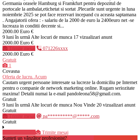
Germania orasele Hamburg si Framkfurt pentru depozitul de
portocale la ambalat,etichetat si sortat .Plecarile sunt urgente in luna
noiembrie 2025 se pot face rezervari incepand cu aceasta saptamana
. Angajatorii ofera : - salariu de la 2000 de euro la 2400euro net -se
lucreaza in conditii decente si...
2000.00 Euro €
9 luni în urmă
Alte locuri de munca
17 vizualizari anunt
2000.00 Euro €
Trimite mesaj
071226xxxx
2000.00 Euro €
Gratuit
1
Covasna
Oferta de lucru. Acum
Cautam urgent persoane interesate sa lucreze la domiciliu pe Internet
pentru o companie de network marketing online. Rugam seriozitate
maxima! Detalii numai la e-mail pandoleona58@gmail.com.
Gratuit
9 luni în urmă
Alte locuri de munca
Nou
Vinde
20 vizualizari anunt
Gratuit
Trimite mesaj
pa**********@*****.com
Gratuit
Lipsa telefon
Trimite mesaj
Sunteți un vânzător profesionist?
Creează cont