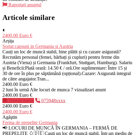
Raportați anunțul
Articole similare
2400.00 Euro €
Arșița
Sortat capsuni in Germania si Austria
Cauți un loc de muncă stabil, bine plătit și cu cazare asigurată?
Recrutăm personal (femei, bărbați și cupluri) pentru ferme din
Austria (Viena) și Germania (Frankfurt, Stuttgart, Hamburg). Salariu
și Beneficii:Plată orară: 14.50 € / oră.Ore suplimentare: Între 15 și
30 de ore în plus pe săptămână (opțional).Cazare: Asigurată integral
de către angajator.Tran...
2400.00 Euro €
2 luni în urmă
Alte locuri de munca
7 vizualizari anunt
2400.00 Euro €
Trimite mesaj
075948xxxx
2400.00 Euro €
2400.00 Euro €
Agăştin
Ferma de prepelite Germania
📢 LOCURI DE MUNCĂ ÎN GERMANIA – FERMĂ DE
PREPELIȚE 🥚🇩🇪 Cauți un loc de muncă stabil, într-un mediu de