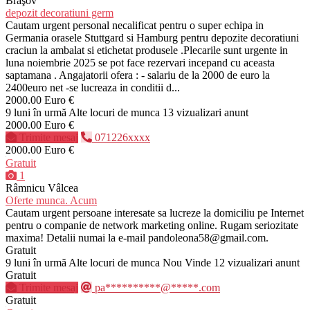
Braşov
depozit decoratiuni germ
Cautam urgent personal necalificat pentru o super echipa in
Germania orasele Stuttgard si Hamburg pentru depozite decoratiuni
craciun la ambalat si etichetat produsele .Plecarile sunt urgente in
luna noiembrie 2025 se pot face rezervari incepand cu aceasta
saptamana . Angajatorii ofera : - salariu de la 2000 de euro la
2400euro net -se lucreaza in conditii d...
2000.00 Euro €
9 luni în urmă
Alte locuri de munca
13 vizualizari anunt
2000.00 Euro €
Trimite mesaj
071226xxxx
2000.00 Euro €
Gratuit
1
Râmnicu Vâlcea
Oferte munca. Acum
Cautam urgent persoane interesate sa lucreze la domiciliu pe Internet
pentru o companie de network marketing online. Rugam seriozitate
maxima! Detalii numai la e-mail pandoleona58@gmail.com.
Gratuit
9 luni în urmă
Alte locuri de munca
Nou
Vinde
12 vizualizari anunt
Gratuit
Trimite mesaj
pa**********@*****.com
Gratuit