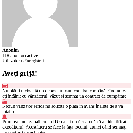
Anonim
118 anunturi active
Utilizator neînregistrat
Aveți grijă!
Nu plătiți niciodată un depozit într-un cont bancar până când nu v-
ați întâlnit cu vânzătorul, văzut si semnat un contract de cumpărare.
Niciun vanzator serios nu solicită o plată în avans înainte de a vă
întâlni.
Primirea unui e-mail cu un ID scanat nu înseamnă că ați identificat
expeditorul. Acest lucru se face la fața locului, atunci când semnați
un contract de achiziție.