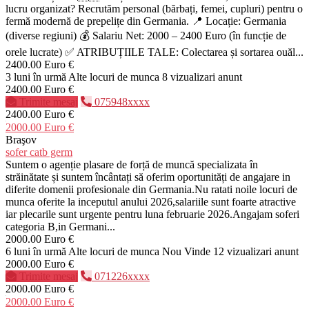
lucru organizat? Recrutăm personal (bărbați, femei, cupluri) pentru o
fermă modernă de prepelițe din Germania. 📍 Locație: Germania
(diverse regiuni) 💰 Salariu Net: 2000 – 2400 Euro (în funcție de
orele lucrate) ✅ ATRIBUȚIILE TALE: Colectarea și sortarea ouăl...
2400.00 Euro €
3 luni în urmă
Alte locuri de munca
8 vizualizari anunt
2400.00 Euro €
Trimite mesaj
075948xxxx
2400.00 Euro €
2000.00 Euro €
Braşov
sofer catb germ
Suntem o agenție plasare de forță de muncă specializata în
străinătate și suntem încântați să oferim oportunități de angajare in
diferite domenii profesionale din Germania.Nu ratati noile locuri de
munca oferite la inceputul anului 2026,salariile sunt foarte atractive
iar plecarile sunt urgente pentru luna februarie 2026.Angajam soferi
categoria B,in Germani...
2000.00 Euro €
6 luni în urmă
Alte locuri de munca
Nou
Vinde
12 vizualizari anunt
2000.00 Euro €
Trimite mesaj
071226xxxx
2000.00 Euro €
2000.00 Euro €