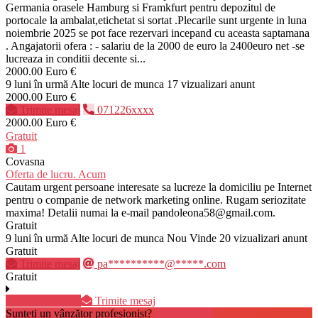
Germania orasele Hamburg si Framkfurt pentru depozitul de
portocale la ambalat,etichetat si sortat .Plecarile sunt urgente in luna
noiembrie 2025 se pot face rezervari incepand cu aceasta saptamana
. Angajatorii ofera : - salariu de la 2000 de euro la 2400euro net -se
lucreaza in conditii decente si...
2000.00 Euro €
9 luni în urmă
Alte locuri de munca
17 vizualizari anunt
2000.00 Euro €
Trimite mesaj
071226xxxx
2000.00 Euro €
Gratuit
1
Covasna
Oferta de lucru. Acum
Cautam urgent persoane interesate sa lucreze la domiciliu pe Internet
pentru o companie de network marketing online. Rugam seriozitate
maxima! Detalii numai la e-mail pandoleona58@gmail.com.
Gratuit
9 luni în urmă
Alte locuri de munca
Nou
Vinde
20 vizualizari anunt
Gratuit
Trimite mesaj
pa**********@*****.com
Gratuit
Lipsa telefon
Trimite mesaj
Sunteți un vânzător profesionist?
Creează cont