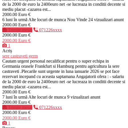
de la 2000 de euro la 2400euro net -se lucreaza in conditii decente si
mediu placut -cazarea est...
2000.00 Euro €
6 luni în urmă
Alte locuri de munca
Nou
Vinde
24 vizualizari anunt
2000.00 Euro €
Trimite mesaj
071226xxxx
2000.00 Euro €
2000.00 Euro €
1
Acriș
sere castraveti germ
Cautam urgent personal necalificat pentru o super echipa in
Germania orasele Frankfurt si Hamburg pentru agricultura la sere
castraveti .Plecarile sunt urgente in luna ianuarie 2026 se pot face
rezervari incepand cu aceasta saptamana Angajatorii ofera : - salariu
de la 2000 de euro la 2400euro net -se lucreaza in conditii decente si
mediu placut -cazarea est...
2000.00 Euro €
7 luni în urmă
Alte locuri de munca
9 vizualizari anunt
2000.00 Euro €
Trimite mesaj
071226xxxx
2000.00 Euro €
2000.00 Euro €
1