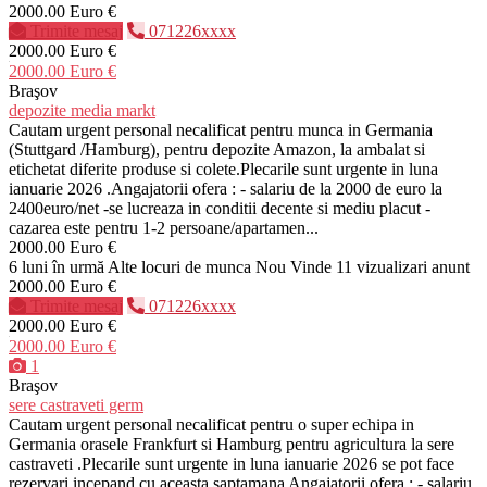
2000.00 Euro €
Trimite mesaj
071226xxxx
2000.00 Euro €
2000.00 Euro €
Braşov
depozite media markt
Cautam urgent personal necalificat pentru munca in Germania
(Stuttgard /Hamburg), pentru depozite Amazon, la ambalat si
etichetat diferite produse si colete.Plecarile sunt urgente in luna
ianuarie 2026 .Angajatorii ofera : - salariu de la 2000 de euro la
2400euro/net -se lucreaza in conditii decente si mediu placut -
cazarea este pentru 1-2 persoane/apartamen...
2000.00 Euro €
6 luni în urmă
Alte locuri de munca
Nou
Vinde
11 vizualizari anunt
2000.00 Euro €
Trimite mesaj
071226xxxx
2000.00 Euro €
2000.00 Euro €
1
Braşov
sere castraveti germ
Cautam urgent personal necalificat pentru o super echipa in
Germania orasele Frankfurt si Hamburg pentru agricultura la sere
castraveti .Plecarile sunt urgente in luna ianuarie 2026 se pot face
rezervari incepand cu aceasta saptamana Angajatorii ofera : - salariu