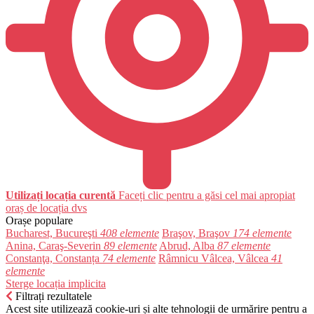
Utilizați locația curentă
Faceți clic pentru a găsi cel mai apropiat
oraș de locația dvs
Orașe populare
Bucharest, Bucureşti
408 elemente
Braşov, Braşov
174 elemente
Anina, Caraş-Severin
89 elemente
Abrud, Alba
87 elemente
Constanţa, Constanța
74 elemente
Râmnicu Vâlcea, Vâlcea
41
elemente
Sterge locația implicita
Filtrați rezultatele
Acest site utilizează cookie-uri și alte tehnologii de urmărire pentru a