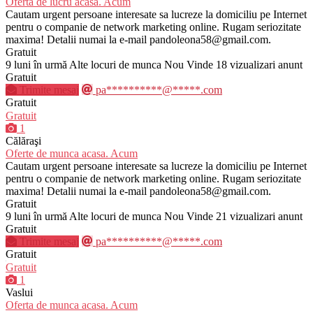
Oferta de lucru acasa. Acum
Cautam urgent persoane interesate sa lucreze la domiciliu pe Internet
pentru o companie de network marketing online. Rugam seriozitate
maxima! Detalii numai la e-mail pandoleona58@gmail.com.
Gratuit
9 luni în urmă
Alte locuri de munca
Nou
Vinde
18 vizualizari anunt
Gratuit
Trimite mesaj
pa**********@*****.com
Gratuit
Gratuit
1
Călăraşi
Oferte de munca acasa. Acum
Cautam urgent persoane interesate sa lucreze la domiciliu pe Internet
pentru o companie de network marketing online. Rugam seriozitate
maxima! Detalii numai la e-mail pandoleona58@gmail.com.
Gratuit
9 luni în urmă
Alte locuri de munca
Nou
Vinde
21 vizualizari anunt
Gratuit
Trimite mesaj
pa**********@*****.com
Gratuit
Gratuit
1
Vaslui
Oferta de munca acasa. Acum