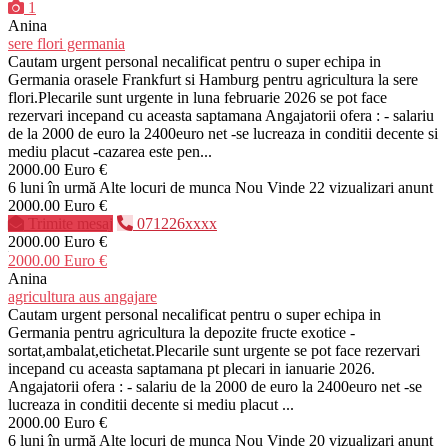
1
Anina
sere flori germania
Cautam urgent personal necalificat pentru o super echipa in
Germania orasele Frankfurt si Hamburg pentru agricultura la sere
flori.Plecarile sunt urgente in luna februarie 2026 se pot face
rezervari incepand cu aceasta saptamana Angajatorii ofera : - salariu
de la 2000 de euro la 2400euro net -se lucreaza in conditii decente si
mediu placut -cazarea este pen...
2000.00 Euro €
6 luni în urmă
Alte locuri de munca
Nou
Vinde
22 vizualizari anunt
2000.00 Euro €
Trimite mesaj
071226xxxx
2000.00 Euro €
2000.00 Euro €
Anina
agricultura aus angajare
Cautam urgent personal necalificat pentru o super echipa in
Germania pentru agricultura la depozite fructe exotice -
sortat,ambalat,etichetat.Plecarile sunt urgente se pot face rezervari
incepand cu aceasta saptamana pt plecari in ianuarie 2026.
Angajatorii ofera : - salariu de la 2000 de euro la 2400euro net -se
lucreaza in conditii decente si mediu placut ...
2000.00 Euro €
6 luni în urmă
Alte locuri de munca
Nou
Vinde
20 vizualizari anunt