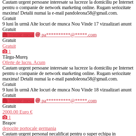
Cautam urgent persoane interesate sa lucreze la domiciliu pe Internet
pentru o companie de network marketing online. Rugam seriozitate
maxima! Detalii numai la e-mail pandoleona58@gmail.com.
Gratuit
9 luni în urmă
Alte locuri de munca
Nou
Vinde
17 vizualizari anunt
Gratuit
Trimite mesaj
pa**********@*****.com
Gratuit
Gratuit
1
Târgu-Mureş
Oferte de lucru. Acum
Cautam urgent persoane interesate sa lucreze la domiciliu pe Internet
pentru o companie de network marketing online. Rugam seriozitate
maxima! Detalii numai la e-mail pandoleona58@gmail.com.
Gratuit
9 luni în urmă
Alte locuri de munca
Nou
Vinde
18 vizualizari anunt
Gratuit
Trimite mesaj
pa**********@*****.com
Gratuit
2000.00 Euro €
1
Braşov
depozite portocale germania
Cautam urgent personal necalificat pentru o super echipa in