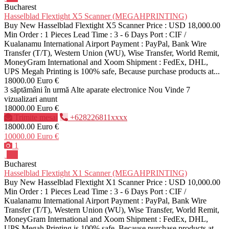
Bucharest
Hasselblad Flextight X5 Scanner (MEGAHPRINTING)
Buy New Hasselblad Flextight X5 Scanner Price : USD 18,000.00
Min Order : 1 Pieces Lead Time : 3 - 6 Days Port : CIF /
Kualanamu International Airport Payment : PayPal, Bank Wire
Transfer (T/T), Western Union (WU), Wise Transfer, World Remit,
MoneyGram International and Xoom Shipment : FedEx, DHL,
UPS Megah Printing is 100% safe, Because purchase products at...
18000.00 Euro €
3 săptămâni în urmă
Alte aparate electronice
Nou
Vinde
7
vizualizari anunt
18000.00 Euro €
Trimite mesaj
+628226811xxxx
18000.00 Euro €
10000.00 Euro €
1
Pro
Bucharest
Hasselblad Flextight X1 Scanner (MEGAHPRINTING)
Buy New Hasselblad Flextight X1 Scanner Price : USD 10,000.00
Min Order : 1 Pieces Lead Time : 3 - 6 Days Port : CIF /
Kualanamu International Airport Payment : PayPal, Bank Wire
Transfer (T/T), Western Union (WU), Wise Transfer, World Remit,
MoneyGram International and Xoom Shipment : FedEx, DHL,
UPS Megah Printing is 100% safe, Because purchase products at...