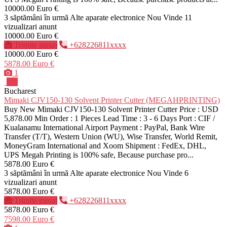
10000.00 Euro €
3 săptămâni în urmă
Alte aparate electronice
Nou
Vinde
11
vizualizari anunt
10000.00 Euro €
Trimite mesaj
+628226811xxxx
10000.00 Euro €
5878.00 Euro €
1
Pro
Bucharest
Mimaki CJV150-130 Solvent Printer Cutter (MEGAHPRINTING)
Buy New Mimaki CJV150-130 Solvent Printer Cutter Price : USD
5,878.00 Min Order : 1 Pieces Lead Time : 3 - 6 Days Port : CIF /
Kualanamu International Airport Payment : PayPal, Bank Wire
Transfer (T/T), Western Union (WU), Wise Transfer, World Remit,
MoneyGram International and Xoom Shipment : FedEx, DHL,
UPS Megah Printing is 100% safe, Because purchase pro...
5878.00 Euro €
3 săptămâni în urmă
Alte aparate electronice
Nou
Vinde
6
vizualizari anunt
5878.00 Euro €
Trimite mesaj
+628226811xxxx
5878.00 Euro €
7598.00 Euro €