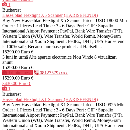
1
Bucharest
Hasselblad Flextight X5 Scanner (HARISEFENDI)
Buy New Hasselblad Flextight X5 Scanner Price : USD 18000 Min
Order : 1 Pieces Lead Time : 3 - 6 Days Port : CIF / Supadio
International Airport Payment : PayPal, Bank Wire Transfer (T/T),
Western Union (WU), Wise Transfer, World Remit, MoneyGram
International and Xoom Shipment : FedEx, DHL, UPS Harisefendi
is 100% safe, Because purchase products at Harisefe...
15290.00 Euro €
3 luni în urmă
Alte aparate electronice
Nou
Vinde
8 vizualizari
anunt
15290.00 Euro €
Trimite mesaj
08123579xxxx
15290.00 Euro €
8430.00 Euro €
1
Bucharest
Hasselblad Flextight X1 Scanner (HARISEFENDI)
Buy New Hasselblad Flextight X1 Scanner Price : USD 9925 Min
Order : 1 Pieces Lead Time : 3 - 6 Days Port : CIF / Supadio
International Airport Payment : PayPal, Bank Wire Transfer (T/T),
Western Union (WU), Wise Transfer, World Remit, MoneyGram
International and Xoom Shipment : FedEx, DHL, UPS Harisefendi