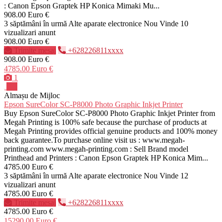
: Canon Epson Graptek HP Konica Mimaki Mu...
908.00 Euro €
3 săptămâni în urmă
Alte aparate electronice
Nou
Vinde
10
vizualizari anunt
908.00 Euro €
Trimite mesaj
+628226811xxxx
908.00 Euro €
4785.00 Euro €
1
Pro
Almașu de Mijloc
Epson SureColor SC-P8000 Photo Graphic Inkjet Printer
Buy Epson SureColor SC-P8000 Photo Graphic Inkjet Printer from
Megah Printing is 100% safe because the purchase of products at
Megah Printing provides official genuine products and 100% money
back guarantee.To purchase online visit us : www.megah-
printing.com www.megah-printing.com : Sell Brand model
Printhead and Printers : Canon Epson Graptek HP Konica Mim...
4785.00 Euro €
3 săptămâni în urmă
Alte aparate electronice
Nou
Vinde
12
vizualizari anunt
4785.00 Euro €
Trimite mesaj
+628226811xxxx
4785.00 Euro €
15290.00 Euro €