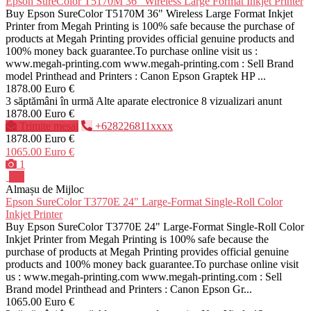
Epson SureColor T5170M 36" Wireless Large Format Inkjet Printer
Buy Epson SureColor T5170M 36" Wireless Large Format Inkjet
Printer from Megah Printing is 100% safe because the purchase of
products at Megah Printing provides official genuine products and
100% money back guarantee.To purchase online visit us :
www.megah-printing.com www.megah-printing.com : Sell Brand
model Printhead and Printers : Canon Epson Graptek HP ...
1878.00 Euro €
3 săptămâni în urmă
Alte aparate electronice
8 vizualizari anunt
1878.00 Euro €
Trimite mesaj
+628226811xxxx
1878.00 Euro €
1065.00 Euro €
1
Pro
Almașu de Mijloc
Epson SureColor T3770E 24" Large-Format Single-Roll Color
Inkjet Printer
Buy Epson SureColor T3770E 24" Large-Format Single-Roll Color
Inkjet Printer from Megah Printing is 100% safe because the
purchase of products at Megah Printing provides official genuine
products and 100% money back guarantee.To purchase online visit
us : www.megah-printing.com www.megah-printing.com : Sell
Brand model Printhead and Printers : Canon Epson Gr...
1065.00 Euro €