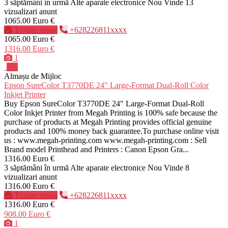
3 săptămâni în urmă
Alte aparate electronice
Nou
Vinde
13
vizualizari anunt
1065.00 Euro €
Trimite mesaj
+628226811xxxx
1065.00 Euro €
1316.00 Euro €
1
Pro
Almașu de Mijloc
Epson SureColor T3770DE 24" Large-Format Dual-Roll Color
Inkjet Printer
Buy Epson SureColor T3770DE 24" Large-Format Dual-Roll
Color Inkjet Printer from Megah Printing is 100% safe because the
purchase of products at Megah Printing provides official genuine
products and 100% money back guarantee.To purchase online visit
us : www.megah-printing.com www.megah-printing.com : Sell
Brand model Printhead and Printers : Canon Epson Gra...
1316.00 Euro €
3 săptămâni în urmă
Alte aparate electronice
Nou
Vinde
8
vizualizari anunt
1316.00 Euro €
Trimite mesaj
+628226811xxxx
1316.00 Euro €
908.00 Euro €
1