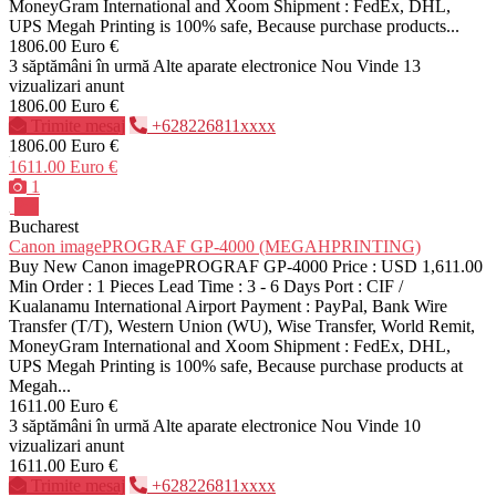
MoneyGram International and Xoom Shipment : FedEx, DHL,
UPS Megah Printing is 100% safe, Because purchase products...
1806.00 Euro €
3 săptămâni în urmă
Alte aparate electronice
Nou
Vinde
13
vizualizari anunt
1806.00 Euro €
Trimite mesaj
+628226811xxxx
1806.00 Euro €
1611.00 Euro €
1
Pro
Bucharest
Canon imagePROGRAF GP-4000 (MEGAHPRINTING)
Buy New Canon imagePROGRAF GP-4000 Price : USD 1,611.00
Min Order : 1 Pieces Lead Time : 3 - 6 Days Port : CIF /
Kualanamu International Airport Payment : PayPal, Bank Wire
Transfer (T/T), Western Union (WU), Wise Transfer, World Remit,
MoneyGram International and Xoom Shipment : FedEx, DHL,
UPS Megah Printing is 100% safe, Because purchase products at
Megah...
1611.00 Euro €
3 săptămâni în urmă
Alte aparate electronice
Nou
Vinde
10
vizualizari anunt
1611.00 Euro €
Trimite mesaj
+628226811xxxx