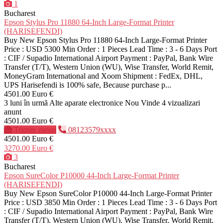
1
Bucharest
Epson Stylus Pro 11880 64-Inch Large-Format Printer
(HARISEFENDI)
Buy New Epson Stylus Pro 11880 64-Inch Large-Format Printer
Price : USD 5300 Min Order : 1 Pieces Lead Time : 3 - 6 Days Port
: CIF / Supadio International Airport Payment : PayPal, Bank Wire
Transfer (T/T), Western Union (WU), Wise Transfer, World Remit,
MoneyGram International and Xoom Shipment : FedEx, DHL,
UPS Harisefendi is 100% safe, Because purchase p...
4501.00 Euro €
3 luni în urmă
Alte aparate electronice
Nou
Vinde
4 vizualizari
anunt
4501.00 Euro €
Trimite mesaj
08123579xxxx
4501.00 Euro €
3270.00 Euro €
3
Bucharest
Epson SureColor P10000 44-Inch Large-Format Printer
(HARISEFENDI)
Buy New Epson SureColor P10000 44-Inch Large-Format Printer
Price : USD 3850 Min Order : 1 Pieces Lead Time : 3 - 6 Days Port
: CIF / Supadio International Airport Payment : PayPal, Bank Wire
Transfer (T/T), Western Union (WU), Wise Transfer, World Remit,