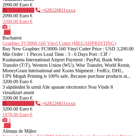
2090.00 Euro €
Trimite mesaj
+628226811xxxx
2090.00 Euro €
3200.00 Euro €
1
Pro
Bucharest
Graphtec FC9000-160 Vinyl Cutter (MEGAHPRINTING)
Buy New Graphtec FC9000-160 Vinyl Cutter Price : USD 3,200.00
Min Order : 1 Pieces Lead Time : 3 - 6 Days Port : CIF /
Kualanamu International Airport Payment : PayPal, Bank Wire
Transfer (T/T), Western Union (WU), Wise Transfer, World Remit,
MoneyGram International and Xoom Shipment : FedEx, DHL,
UPS Megah Printing is 100% safe, Because purchase products at...
3200.00 Euro €
3 săptămâni în urmă
Alte aparate electronice
Nou
Vinde
8
vizualizari anunt
3200.00 Euro €
Trimite mesaj
+628226811xxxx
3200.00 Euro €
1878.00 Euro €
1
Pro
Almașu de Mijloc