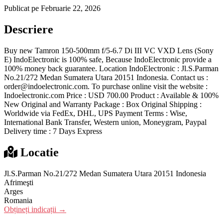
Publicat pe Februarie 22, 2026
Descriere
Buy new Tamron 150-500mm f/5-6.7 Di III VC VXD Lens (Sony
E) IndoElectronic is 100% safe, Because IndoElectronic provide a
100% money back guarantee. Location IndoElectronic : Jl.S.Parman
No.21/272 Medan Sumatera Utara 20151 Indonesia. Contact us :
order@indoelectronic.com. To purchase online visit the website :
Indoelectronic.com Price : USD 700.00 Product : Available & 100%
New Original and Warranty Package : Box Original Shipping :
Worldwide via FedEx, DHL, UPS Payment Terms : Wise,
International Bank Transfer, Western union, Moneygram, Paypal
Delivery time : 7 Days Express
Locatie
Jl.S.Parman No.21/272 Medan Sumatera Utara 20151 Indonesia
Afrimeşti
Arges
Romania
Obțineți indicații →