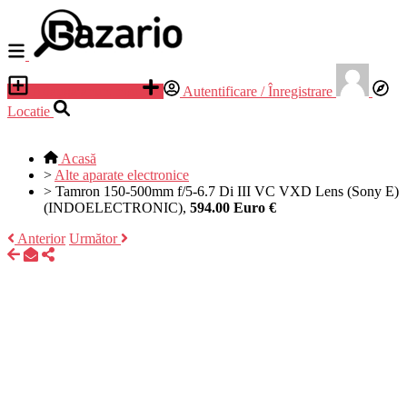
Adauga anunt nou
Autentificare / Înregistrare
Locatie
Acasă
>
Alte aparate electronice
>
Tamron 150-500mm f/5-6.7 Di III VC VXD Lens (Sony E)
(INDOELECTRONIC),
594.00 Euro €
Anterior
Următor