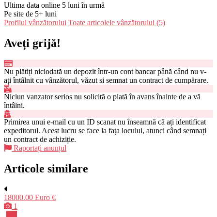
Ultima data online 5 luni în urmă
Pe site de 5+ luni
Profilul vânzătorului
Toate articolele vânzătorului (5)
Aveți grijă!
Nu plătiți niciodată un depozit într-un cont bancar până când nu v-
ați întâlnit cu vânzătorul, văzut si semnat un contract de cumpărare.
Niciun vanzator serios nu solicită o plată în avans înainte de a vă
întâlni.
Primirea unui e-mail cu un ID scanat nu înseamnă că ați identificat
expeditorul. Acest lucru se face la fața locului, atunci când semnați
un contract de achiziție.
Raportați anunțul
Articole similare
18000.00 Euro €
1
Pro