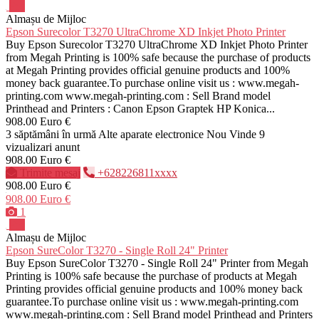
Pro
Almașu de Mijloc
Epson Surecolor T3270 UltraChrome XD Inkjet Photo Printer
Buy Epson Surecolor T3270 UltraChrome XD Inkjet Photo Printer
from Megah Printing is 100% safe because the purchase of products
at Megah Printing provides official genuine products and 100%
money back guarantee.To purchase online visit us : www.megah-
printing.com www.megah-printing.com : Sell Brand model
Printhead and Printers : Canon Epson Graptek HP Konica...
908.00 Euro €
3 săptămâni în urmă
Alte aparate electronice
Nou
Vinde
9
vizualizari anunt
908.00 Euro €
Trimite mesaj
+628226811xxxx
908.00 Euro €
908.00 Euro €
1
Pro
Almașu de Mijloc
Epson SureColor T3270 - Single Roll 24" Printer
Buy Epson SureColor T3270 - Single Roll 24" Printer from Megah
Printing is 100% safe because the purchase of products at Megah
Printing provides official genuine products and 100% money back
guarantee.To purchase online visit us : www.megah-printing.com
www.megah-printing.com : Sell Brand model Printhead and Printers