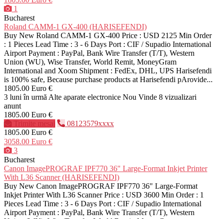
1
Bucharest
Roland CAMM-1 GX-400 (HARISEFENDI)
Buy New Roland CAMM-1 GX-400 Price : USD 2125 Min Order
: 1 Pieces Lead Time : 3 - 6 Days Port : CIF / Supadio International
Airport Payment : PayPal, Bank Wire Transfer (T/T), Western
Union (WU), Wise Transfer, World Remit, MoneyGram
International and Xoom Shipment : FedEx, DHL, UPS Harisefendi
is 100% safe, Because purchase products at Harisefendi pArovide...
1805.00 Euro €
3 luni în urmă
Alte aparate electronice
Nou
Vinde
8 vizualizari
anunt
1805.00 Euro €
Trimite mesaj
08123579xxxx
1805.00 Euro €
3058.00 Euro €
3
Bucharest
Canon ImagePROGRAF IPF770 36" Large-Format Inkjet Printer
With L36 Scanner (HARISEFENDI)
Buy New Canon ImagePROGRAF IPF770 36" Large-Format
Inkjet Printer With L36 Scanner Price : USD 3600 Min Order : 1
Pieces Lead Time : 3 - 6 Days Port : CIF / Supadio International
Airport Payment : PayPal, Bank Wire Transfer (T/T), Western