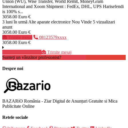
Union (WU), Wise Transfer, World Remit, MoneyGram
International and Xoom Shipment : FedEx, DHL, UPS Harisefendi
is 100% s...
3058.00 Euro €
3 luni în urmă
Alte aparate electronice
Nou
Vinde
5 vizualizari
anunt
3058.00 Euro €
Trimite mesaj
08123579xxxx
3058.00 Euro €
+628216279xxxx
Trimite mesaj
Sunteți un vânzător profesionist?
Creează cont
Despre noi
BAZARiO România - Ziar Digital de Anunțuri Gratuite si Mica
Publicitate Online
Retele sociale