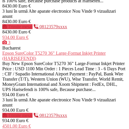
is 100% safe, Because purchase products at Harisefen...
8430.00 Euro €
3 luni în urmă
Alte aparate electronice
Nou
Vinde
9 vizualizari
anunt
8430.00 Euro €
Trimite mesaj
08123579xxxx
8430.00 Euro €
934.00 Euro €
3
Bucharest
Epson SureColor T5270 36" Large-Format Inkjet Printer
(HARISEFENDI)
Buy New Epson SureColor T5270 36" Large-Format Inkjet Printer
Price : USD 1100 Min Order : 1 Pieces Lead Time : 3 - 6 Days Port
: CIF / Supadio International Airport Payment : PayPal, Bank Wire
Transfer (T/T), Western Union (WU), Wise Transfer, World Remit,
MoneyGram International and Xoom Shipment : FedEx, DHL,
UPS Harisefendi is 100% safe, Because purchase...
934.00 Euro €
3 luni în urmă
Alte aparate electronice
Nou
Vinde
9 vizualizari
anunt
934.00 Euro €
Trimite mesaj
08123579xxxx
934.00 Euro €
4501.00 Euro €