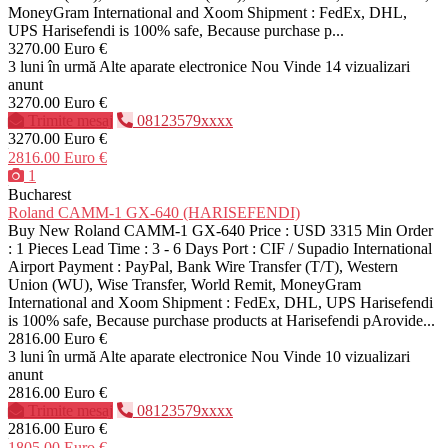
MoneyGram International and Xoom Shipment : FedEx, DHL,
UPS Harisefendi is 100% safe, Because purchase p...
3270.00 Euro €
3 luni în urmă
Alte aparate electronice
Nou
Vinde
14 vizualizari
anunt
3270.00 Euro €
Trimite mesaj
08123579xxxx
3270.00 Euro €
2816.00 Euro €
1
Bucharest
Roland CAMM-1 GX-640 (HARISEFENDI)
Buy New Roland CAMM-1 GX-640 Price : USD 3315 Min Order
: 1 Pieces Lead Time : 3 - 6 Days Port : CIF / Supadio International
Airport Payment : PayPal, Bank Wire Transfer (T/T), Western
Union (WU), Wise Transfer, World Remit, MoneyGram
International and Xoom Shipment : FedEx, DHL, UPS Harisefendi
is 100% safe, Because purchase products at Harisefendi pArovide...
2816.00 Euro €
3 luni în urmă
Alte aparate electronice
Nou
Vinde
10 vizualizari
anunt
2816.00 Euro €
Trimite mesaj
08123579xxxx
2816.00 Euro €
1805.00 Euro €