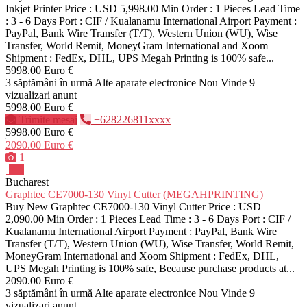
Inkjet Printer Price : USD 5,998.00 Min Order : 1 Pieces Lead Time
: 3 - 6 Days Port : CIF / Kualanamu International Airport Payment :
PayPal, Bank Wire Transfer (T/T), Western Union (WU), Wise
Transfer, World Remit, MoneyGram International and Xoom
Shipment : FedEx, DHL, UPS Megah Printing is 100% safe...
5998.00 Euro €
3 săptămâni în urmă
Alte aparate electronice
Nou
Vinde
9
vizualizari anunt
5998.00 Euro €
Trimite mesaj
+628226811xxxx
5998.00 Euro €
2090.00 Euro €
1
Pro
Bucharest
Graphtec CE7000-130 Vinyl Cutter (MEGAHPRINTING)
Buy New Graphtec CE7000-130 Vinyl Cutter Price : USD
2,090.00 Min Order : 1 Pieces Lead Time : 3 - 6 Days Port : CIF /
Kualanamu International Airport Payment : PayPal, Bank Wire
Transfer (T/T), Western Union (WU), Wise Transfer, World Remit,
MoneyGram International and Xoom Shipment : FedEx, DHL,
UPS Megah Printing is 100% safe, Because purchase products at...
2090.00 Euro €
3 săptămâni în urmă
Alte aparate electronice
Nou
Vinde
9
vizualizari anunt