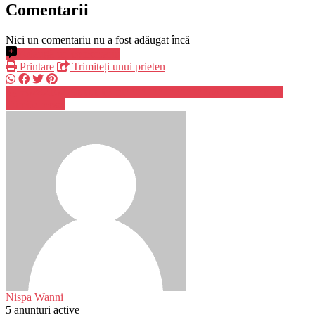
Comentarii
Nici un comentariu nu a fost adăugat încă
Adaugă un comentariu
Printare
Trimiteți unui prieten
+628216279xxxx
ni***************@*****.com
Trimite mesaj
Nispa Wanni
5 anunturi active