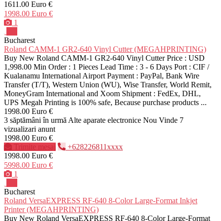
1611.00 Euro €
1998.00 Euro €
1
Pro
Bucharest
Roland CAMM-1 GR2-640 Vinyl Cutter (MEGAHPRINTING)
Buy New Roland CAMM-1 GR2-640 Vinyl Cutter Price : USD
1,998.00 Min Order : 1 Pieces Lead Time : 3 - 6 Days Port : CIF /
Kualanamu International Airport Payment : PayPal, Bank Wire
Transfer (T/T), Western Union (WU), Wise Transfer, World Remit,
MoneyGram International and Xoom Shipment : FedEx, DHL,
UPS Megah Printing is 100% safe, Because purchase products ...
1998.00 Euro €
3 săptămâni în urmă
Alte aparate electronice
Nou
Vinde
7
vizualizari anunt
1998.00 Euro €
Trimite mesaj
+628226811xxxx
1998.00 Euro €
5998.00 Euro €
1
Pro
Bucharest
Roland VersaEXPRESS RF-640 8-Color Large-Format Inkjet
Printer (MEGAHPRINTING)
Buy New Roland VersaEXPRESS RF-640 8-Color Large-Format