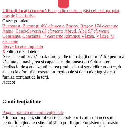
Utilizați locația curentă
Faceți clic pentru a găsi cel mai apropiat
oraș de locația dvs
Orașe populare
Bucharest, Bucureşti
408 elemente
Braşov, Braşov
174 elemente
Anina, Caraş-Severin
89 elemente
Abrud, Alba
87 elemente
Constanţa, Constanța
74 elemente
Râmnicu Vâlcea, Vâlcea
41
elemente
Sterge locația implicita
Filtrați rezultatele
Acest site utilizează cookie-uri și alte tehnologii de urmărire pentru a
vă ajuta cu navigarea și capacitatea dumneavoastră de a oferi
feedback, de a analiza utilizarea produselor și serviciilor noastre, de
a ajuta la eforturile noastre promoționale și de marketing și de a
furniza conținut de la terți.
Accept
Confidențialitate
Pagina politicii de confidențialitate
* În mod implicit, site-ul va stoca cookie-uri care sunt necesare
pentru funcționarea site-ului și nu pot fi oprite în sistemele noastre.