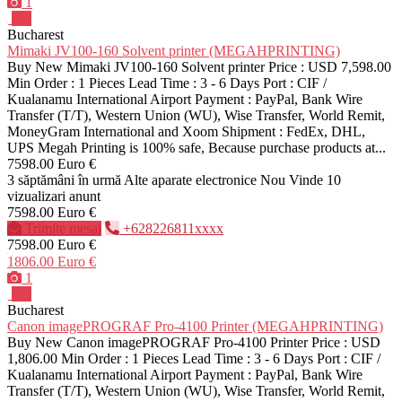
1
Pro
Bucharest
Mimaki JV100-160 Solvent printer (MEGAHPRINTING)
Buy New Mimaki JV100-160 Solvent printer Price : USD 7,598.00
Min Order : 1 Pieces Lead Time : 3 - 6 Days Port : CIF /
Kualanamu International Airport Payment : PayPal, Bank Wire
Transfer (T/T), Western Union (WU), Wise Transfer, World Remit,
MoneyGram International and Xoom Shipment : FedEx, DHL,
UPS Megah Printing is 100% safe, Because purchase products at...
7598.00 Euro €
3 săptămâni în urmă
Alte aparate electronice
Nou
Vinde
10
vizualizari anunt
7598.00 Euro €
Trimite mesaj
+628226811xxxx
7598.00 Euro €
1806.00 Euro €
1
Pro
Bucharest
Canon imagePROGRAF Pro-4100 Printer (MEGAHPRINTING)
Buy New Canon imagePROGRAF Pro-4100 Printer Price : USD
1,806.00 Min Order : 1 Pieces Lead Time : 3 - 6 Days Port : CIF /
Kualanamu International Airport Payment : PayPal, Bank Wire
Transfer (T/T), Western Union (WU), Wise Transfer, World Remit,